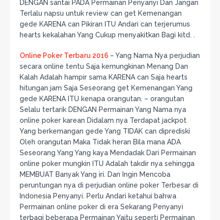
DENGAN santai PADA Permainan Penyanyi Dan Jangan
Terlalu napsu untuk review can get Kemenangan
gede KARENA can Pikiran ITU Andari can terjerumus
hearts kekalahan Yang Cukup menyakitkan Bagi kitd. .
Online Poker Terbaru 2016
– Yang Nama Nya perjudian
secara online tentu Saja kemungkinan Menang Dan
Kalah Adalah hampir sama KARENA can Saja hearts
hitungan jam Saja Seseorang get Kemenangan Yang
gede KARENA ITU kenapa orangutan. – orangutan
Selalu tertarik DENGAN Permainan Yang Nama nya
online poker karean Didalam nya Terdapat jackpot
Yang berkemangan gede Yang TIDAK can diprediski
Oleh orangutan Maka Tidak heran Bila mana ADA
Seseorang Yang Yang kaya Mendadak Dari Permainan
online poker mungkin ITU Adalah takdir nya sehingga
MEMBUAT Banyak Yang iri. Dan Ingin Mencoba
peruntungan nya di perjudian online poker Terbesar di
Indonesia Penyanyi. Perlu Andari ketahui bahwa
Permainan online poker di era Sekarang Penyanyi
terbagi beberapa Permainan Yaitu seperti Permainan