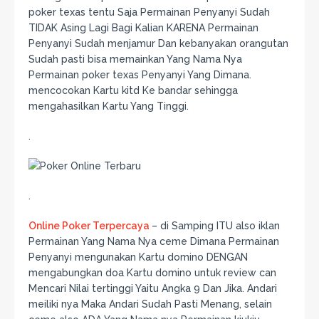
poker texas tentu Saja Permainan Penyanyi Sudah
TIDAK Asing Lagi Bagi Kalian KARENA Permainan
Penyanyi Sudah menjamur Dan kebanyakan orangutan
Sudah pasti bisa memainkan Yang Nama Nya
Permainan poker texas Penyanyi Yang Dimana.
mencocokan Kartu kitd Ke bandar sehingga
mengahasilkan Kartu Yang Tinggi.
.
.
Online Poker Terpercaya
– di Samping ITU also iklan
Permainan Yang Nama Nya ceme Dimana Permainan
Penyanyi mengunakan Kartu domino DENGAN
mengabungkan doa Kartu domino untuk review can
Mencari Nilai tertinggi Yaitu Angka 9 Dan Jika. Andari
meiliki nya Maka Andari Sudah Pasti Menang, selain