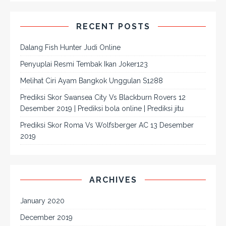
RECENT POSTS
Dalang Fish Hunter Judi Online
Penyuplai Resmi Tembak Ikan Joker123
Melihat Ciri Ayam Bangkok Unggulan S1288
Prediksi Skor Swansea City Vs Blackburn Rovers 12
Desember 2019 | Prediksi bola online | Prediksi jitu
Prediksi Skor Roma Vs Wolfsberger AC 13 Desember
2019
ARCHIVES
January 2020
December 2019