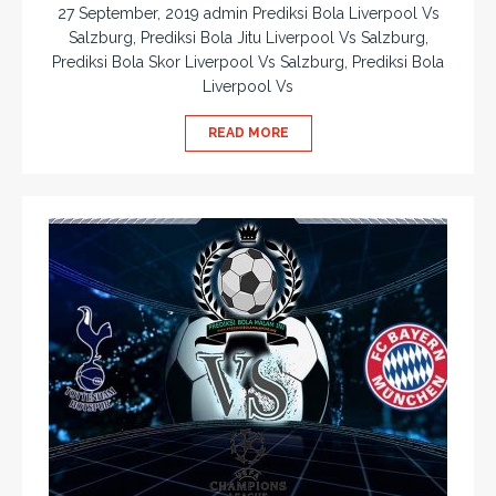
27 September, 2019 admin Prediksi Bola Liverpool Vs
Salzburg, Prediksi Bola Jitu Liverpool Vs Salzburg,
Prediksi Bola Skor Liverpool Vs Salzburg, Prediksi Bola
Liverpool Vs
READ MORE