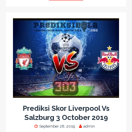
Prediksi Skor Liverpool Vs
Salzburg 3 October 2019
September 28, 2019
admin