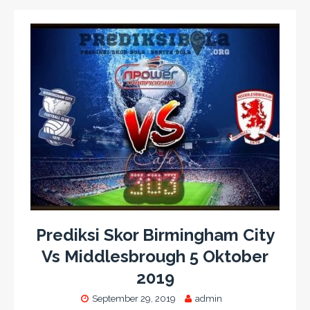
Prediksi Skor Birmingham City
Vs Middlesbrough 5 Oktober
2019
September 29, 2019
admin