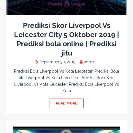
Prediksi Skor Liverpool Vs
Leicester City 5 Oktober 2019 |
Prediksi bola online | Prediksi
jitu
September 30, 2019
admin
Prediksi Bola Liverpool Vs Kota Leicester, Prediksi Bola
Jitu Liverpool Vs Kota Leicester, Prediksi Bola Skor
Liverpool Vs Kota Leicester, Prediksi Bola Liverpool Vs
Kota
READ MORE