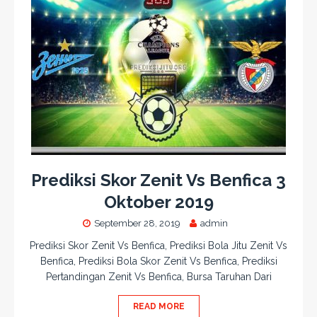
Prediksi Skor Zenit Vs Benfica 3
Oktober 2019
September 28, 2019
admin
Prediksi Skor Zenit Vs Benfica, Prediksi Bola Jitu Zenit Vs
Benfica, Prediksi Bola Skor Zenit Vs Benfica, Prediksi
Pertandingan Zenit Vs Benfica, Bursa Taruhan Dari
READ MORE