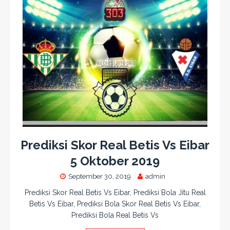
Prediksi Skor Real Betis Vs Eibar
5 Oktober 2019
September 30, 2019
admin
Prediksi Skor Real Betis Vs Eibar, Prediksi Bola Jitu Real
Betis Vs Eibar, Prediksi Bola Skor Real Betis Vs Eibar,
Prediksi Bola Real Betis Vs