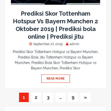
Prediksi Skor Tottenham
Hotspur Vs Bayern Munchen 2
Oktober 2019 | Prediksi bola
online | Prediksi jitu
September 27, 2019
admin
Prediksi Skor Tottenham Hotspur vs Bayern Munchen,
Prediksi Bola Jitu Tottenham Hotspur vs Bayern
Munchen, Prediksi Bola Skor Tottenham Hotspur vs
Bayern Munchen, Prediksi Skor
READ MORE
1
2
3
…
9
»