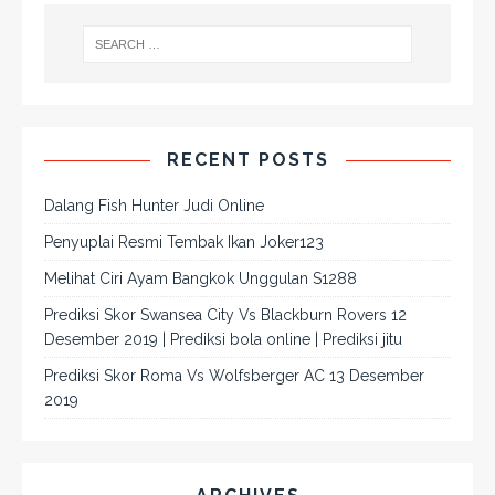
RECENT POSTS
Dalang Fish Hunter Judi Online
Penyuplai Resmi Tembak Ikan Joker123
Melihat Ciri Ayam Bangkok Unggulan S1288
Prediksi Skor Swansea City Vs Blackburn Rovers 12
Desember 2019 | Prediksi bola online | Prediksi jitu
Prediksi Skor Roma Vs Wolfsberger AC 13 Desember
2019