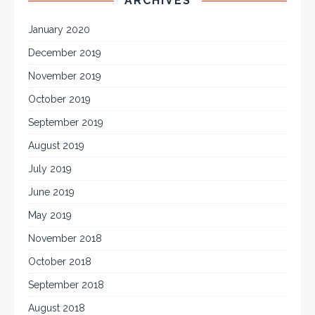
ARCHIVES
January 2020
December 2019
November 2019
October 2019
September 2019
August 2019
July 2019
June 2019
May 2019
November 2018
October 2018
September 2018
August 2018