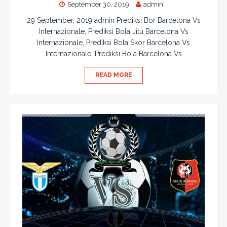
September 30, 2019
admin
29 September, 2019 admin Prediksi Bor Barcelona Vs
Internazionale, Prediksi Bola Jitu Barcelona Vs
Internazionale, Prediksi Bola Skor Barcelona Vs
Internazionale, Prediksi Bola Barcelona Vs
READ MORE