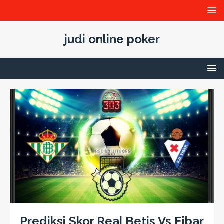
judi online poker
Prediksi Skor Real Betis Vs Eibar