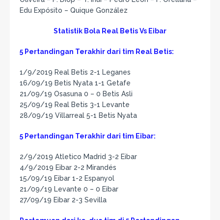
Edu Expósito – Quique González
Statistik Bola Real Betis Vs Eibar
5 Pertandingan Terakhir dari tim Real Betis:
1/9/2019 Real Betis 2-1 Leganes
16/09/19 Betis Nyata 1-1 Getafe
21/09/19 Osasuna 0 – 0 Betis Asli
25/09/19 Real Betis 3-1 Levante
28/09/19 Villarreal 5-1 Betis Nyata
5 Pertandingan Terakhir dari tim Eibar:
2/9/2019 Atletico Madrid 3-2 Eibar
4/9/2019 Eibar 2-2 Mirandés
15/09/19 Eibar 1-2 Espanyol
21/09/19 Levante 0 – 0 Eibar
27/09/19 Eibar 2-3 Sevilla