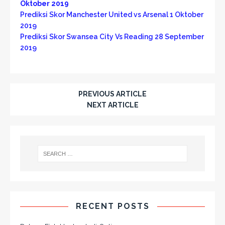
Oktober 2019
Prediksi Skor Manchester United vs Arsenal 1 Oktober
2019
Prediksi Skor Swansea City Vs Reading 28 September
2019
PREVIOUS ARTICLE
NEXT ARTICLE
RECENT POSTS