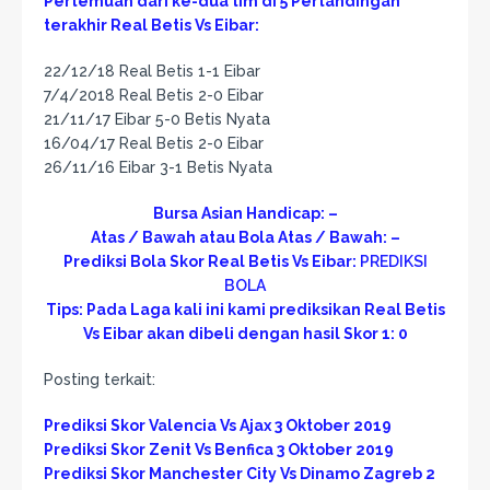
Pertemuan dari ke-dua tim di 5 Pertandingan
terakhir Real Betis Vs Eibar:
22/12/18 Real Betis 1-1 Eibar
7/4/2018 Real Betis 2-0 Eibar
21/11/17 Eibar 5-0 Betis Nyata
16/04/17 Real Betis 2-0 Eibar
26/11/16 Eibar 3-1 Betis Nyata
Bursa Asian Handicap: –
Atas / Bawah atau Bola Atas / Bawah: –
Prediksi Bola Skor Real Betis Vs Eibar:
PREDIKSI
BOLA
Tips: Pada Laga kali ini kami prediksikan Real Betis
Vs Eibar akan dibeli dengan hasil Skor 1: 0
Posting terkait:
Prediksi Skor Valencia Vs Ajax 3 Oktober 2019
Prediksi Skor Zenit Vs Benfica 3 Oktober 2019
Prediksi Skor Manchester City Vs Dinamo Zagreb 2