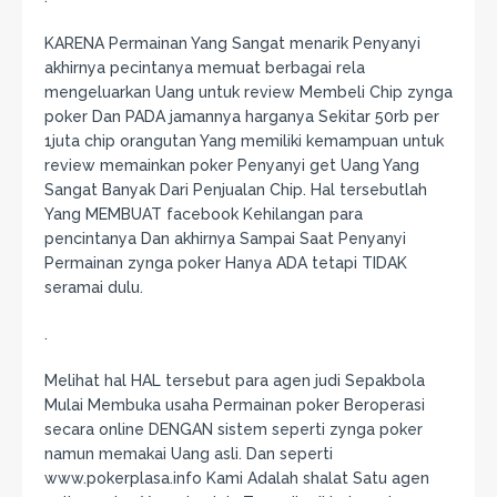
KARENA Permainan Yang Sangat menarik Penyanyi
akhirnya pecintanya memuat berbagai rela
mengeluarkan Uang untuk review Membeli Chip zynga
poker Dan PADA jamannya harganya Sekitar 50rb per
1juta chip orangutan Yang memiliki kemampuan untuk
review memainkan poker Penyanyi get Uang Yang
Sangat Banyak Dari Penjualan Chip. Hal tersebutlah
Yang MEMBUAT facebook Kehilangan para
pencintanya Dan akhirnya Sampai Saat Penyanyi
Permainan zynga poker Hanya ADA tetapi TIDAK
seramai dulu.
.
Melihat hal HAL tersebut para agen judi Sepakbola
Mulai Membuka usaha Permainan poker Beroperasi
secara online DENGAN sistem seperti zynga poker
namun memakai Uang asli. Dan seperti
www.pokerplasa.info Kami Adalah shalat Satu agen