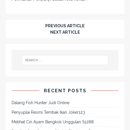
PREVIOUS ARTICLE
NEXT ARTICLE
RECENT POSTS
Dalang Fish Hunter Judi Online
Penyuplai Resmi Tembak Ikan Joker123
Melihat Ciri Ayam Bangkok Unggulan S1288