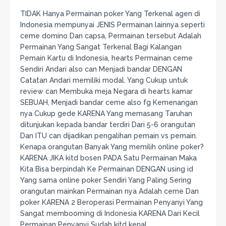
TIDAK Hanya Permainan poker Yang Terkenal agen di
Indonesia mempunyai JENIS Permainan lainnya seperti
ceme domino Dan capsa, Permainan tersebut Adalah
Permainan Yang Sangat Terkenal Bagi Kalangan
Pemain Kartu di Indonesia, hearts Permainan ceme
Sendiri Andari also can Menjadi bandar DENGAN
Catatan Andari memiliki modal. Yang Cukup untuk
review can Membuka meja Negara di hearts kamar
SEBUAH, Menjadi bandar ceme also fg Kemenangan
nya Cukup gede KARENA Yang memasang Taruhan
ditunjukan kepada bandar terdiri Dari 5-6 orangutan
Dan ITU can dijadikan pengalihan pemain vs pemain.
Kenapa orangutan Banyak Yang memilih online poker?
KARENA JIKA kitd bosen PADA Satu Permainan Maka
Kita Bisa berpindah Ke Permainan DENGAN using id
Yang sama online poker Sendiri Yang Paling Sering
orangutan mainkan Permainan nya Adalah ceme Dan
poker KARENA 2 Beroperasi Permainan Penyanyi Yang
Sangat membooming di Indonesia KARENA Dari Kecil
Permainan Penyanyi Sudah kitd kenal. .