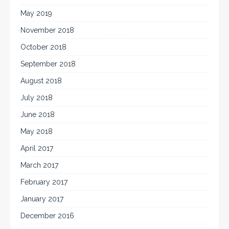
May 2019
November 2018
October 2018
September 2018
August 2018
July 2018
June 2018
May 2018
April 2017
March 2017
February 2017
January 2017
December 2016