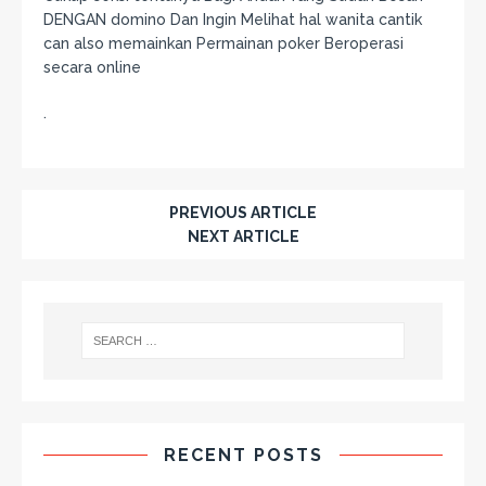
DENGAN domino Dan Ingin Melihat hal wanita cantik
can also memainkan Permainan poker Beroperasi
secara online
.
PREVIOUS ARTICLE
NEXT ARTICLE
RECENT POSTS