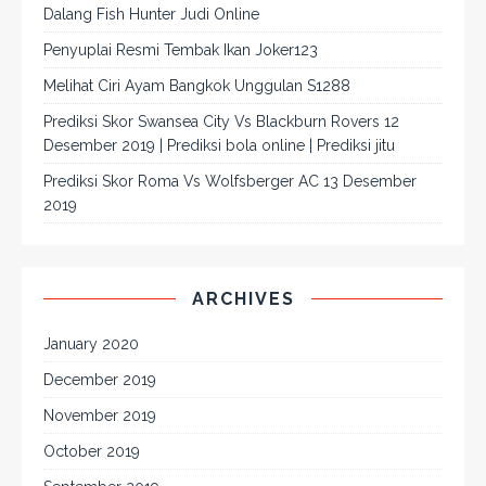
Dalang Fish Hunter Judi Online
Penyuplai Resmi Tembak Ikan Joker123
Melihat Ciri Ayam Bangkok Unggulan S1288
Prediksi Skor Swansea City Vs Blackburn Rovers 12
Desember 2019 | Prediksi bola online | Prediksi jitu
Prediksi Skor Roma Vs Wolfsberger AC 13 Desember
2019
ARCHIVES
January 2020
December 2019
November 2019
October 2019