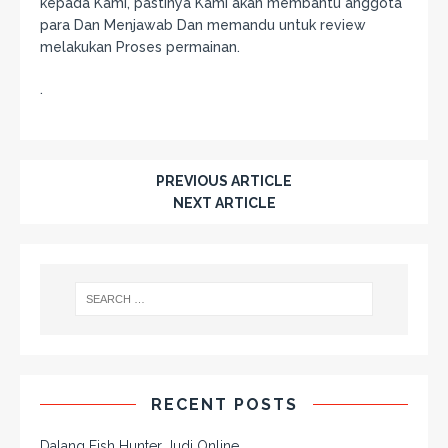
kepada Kami, pastinya Kami akan membantu anggota
para Dan Menjawab Dan memandu untuk review
melakukan Proses permainan.
.
PREVIOUS ARTICLE
NEXT ARTICLE
RECENT POSTS
Dalang Fish Hunter Judi Online