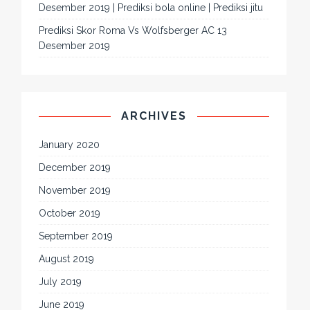
Desember 2019 | Prediksi bola online | Prediksi jitu
Prediksi Skor Roma Vs Wolfsberger AC 13
Desember 2019
ARCHIVES
January 2020
December 2019
November 2019
October 2019
September 2019
August 2019
July 2019
June 2019