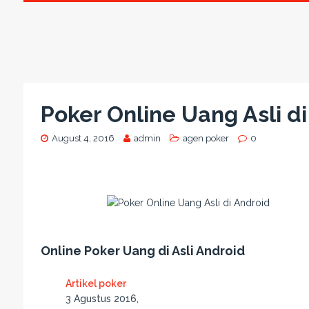
Poker Online Uang Asli d
August 4, 2016
admin
agen poker
0
Online Poker Uang di Asli Android
Artikel poker
3 Agustus 2016,