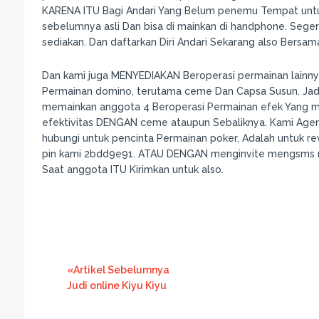
KARENA ITU Bagi Andari Yang Belum penemu Tempat un
sebelumnya asli Dan bisa di mainkan di handphone. Seg
sediakan. Dan daftarkan Diri Andari Sekarang also Bersam
Dan kami juga MENYEDIAKAN Beroperasi permainan lainnya
Permainan domino, terutama ceme Dan Capsa Susun. Ja
memainkan anggota 4 Beroperasi Permainan efek Yang me
efektivitas DENGAN ceme ataupun Sebaliknya. Kami Agen
hubungi untuk pencinta Permainan poker, Adalah untuk 
pin kami 2bdd9e91. ATAU DENGAN menginvite mengsms nom
Saat anggota ITU Kirimkan untuk also.
«Artikel Sebelumnya
Judi online Kiyu Kiyu