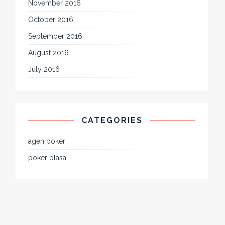
November 2016
October 2016
September 2016
August 2016
July 2016
CATEGORIES
agen poker
poker plasa