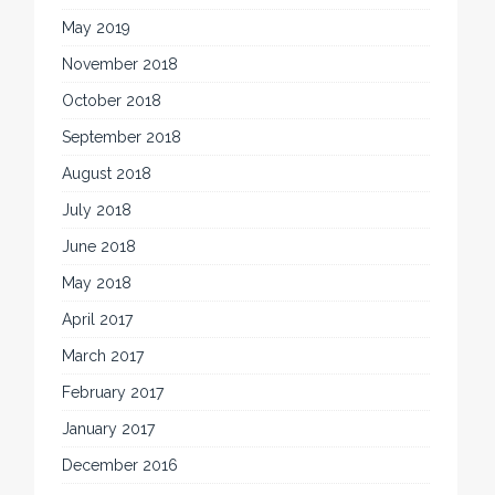
May 2019
November 2018
October 2018
September 2018
August 2018
July 2018
June 2018
May 2018
April 2017
March 2017
February 2017
January 2017
December 2016