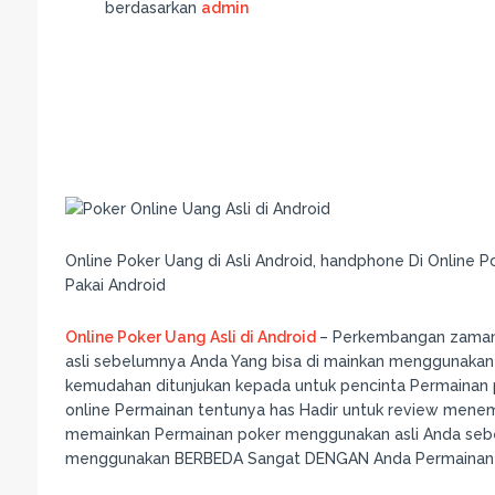
berdasarkan
admin
Online Poker Uang di Asli Android, handphone Di Online Po
Pakai Android
Online Poker Uang Asli di Android
– Perkembangan zaman
asli sebelumnya Anda Yang bisa di mainkan menggunaka
kemudahan ditunjukan kepada untuk pencinta Permainan p
online Permainan tentunya has Hadir untuk review men
memainkan Permainan poker menggunakan asli Anda sebe
menggunakan BERBEDA Sangat DENGAN Anda Permainan Ya