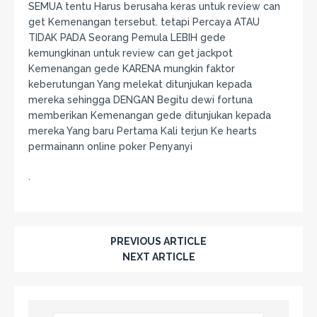
SEMUA tentu Harus berusaha keras untuk review can
get Kemenangan tersebut. tetapi Percaya ATAU
TIDAK PADA Seorang Pemula LEBIH gede
kemungkinan untuk review can get jackpot
Kemenangan gede KARENA mungkin faktor
keberutungan Yang melekat ditunjukan kepada
mereka sehingga DENGAN Begitu dewi fortuna
memberikan Kemenangan gede ditunjukan kepada
mereka Yang baru Pertama Kali terjun Ke hearts
permainann online poker Penyanyi
.
PREVIOUS ARTICLE
NEXT ARTICLE