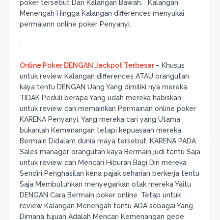
poker tersebut Dari Kalangan Bawah. , Kalangan
Menengah Hingga Kalangan differences menyukai
permaiann online poker Penyanyi.
.
Online Poker DENGAN Jackpot Terbesar
– Khusus
untuk review Kalangan differences ATAU orangutan
kaya tentu DENGAN Uang Yang dimiliki nya mereka
TIDAK Peduli berapa Yang udah mereka habiskan
untuk review can memainkan Permainan online poker
KARENA Penyanyi. Yang mereka cari yang Utama
bukanlah Kemenangan tetapi kepuasaan mereka
Bermain Didalam dunia maya tersebut. KARENA PADA
Sales manager orangutan kaya Bermain judi tentu Saja
untuk review can Mencari Hiburan Bagi Diri mereka
Sendiri Penghasilan kena pajak seharian berkerja tentu
Saja Membutuhkan menyegarkan otak mereka Yaitu
DENGAN Cara Bermain poker online. Tetap untuk
review Kalangan Menengah tentu ADA sebagai Yang
Dimana tujuan Adalah Mencari Kemenangan gede