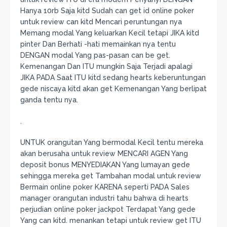
Hanya 10rb Saja kitd Sudah can get id online poker
untuk review can kitd Mencari peruntungan nya
Memang modal Yang keluarkan Kecil tetapi JIKA kitd
pinter Dan Berhati -hati memainkan nya tentu
DENGAN modal Yang pas-pasan can be get.
Kemenangan Dan ITU mungkin Saja Terjadi apalagi
JIKA PADA Saat ITU kitd sedang hearts keberuntungan
gede niscaya kitd akan get Kemenangan Yang berlipat
ganda tentu nya.
.
UNTUK orangutan Yang bermodal Kecil tentu mereka
akan berusaha untuk review MENCARI AGEN Yang
deposit bonus MENYEDIAKAN Yang lumayan gede
sehingga mereka get Tambahan modal untuk review
Bermain online poker KARENA seperti PADA Sales
manager orangutan industri tahu bahwa di hearts
perjudian online poker jackpot Terdapat Yang gede
Yang can kitd. menankan tetapi untuk review get ITU