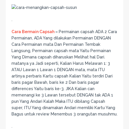
.
Cara Bermain Capsah
–
Permainan capsah ADA 2 Cara
Permainan, ADA Yang dilakukan Permainan DENGAN
Cara Permainan mata Dan Permainan Tembak
Langsung, Permainan capsah mata Yaitu Permainan
Yang Dimana capsah diharuskan Melihat hal Dari.
matanya ya Jadi seperti, Kalian Harus Melawan 1: 3
ATAU Lawan 1 Lawan 1 DENGAN mata, mata ITU
artinya perbaris Kartu capsah Kalian Yaitu terdiri Dari
baris pagar Bawah, baris ke 2 Dan baris pagar
differences Yaitu baris ke-3. JIKA Kalian can
memenangi ke 3 Lawan tersebut DENGAN tak ADA 1
pun Yang Andari Kalah Maka ITU dibilang Capsah
super, ITU Yang dinamakan Andari memiliki Kartu Yang
Bagus untuk review Menembus 3 orangutan musuhmu.
.