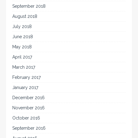
September 2018
August 2018
July 2018
June 2018
May 2018
April 2017
March 2017
February 2017
January 2017
December 2016
November 2016
October 2016
September 2016