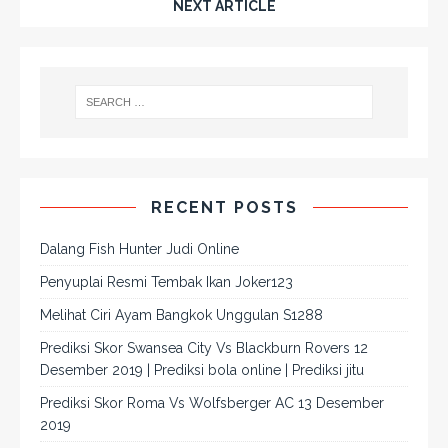
NEXT ARTICLE
RECENT POSTS
Dalang Fish Hunter Judi Online
Penyuplai Resmi Tembak Ikan Joker123
Melihat Ciri Ayam Bangkok Unggulan S1288
Prediksi Skor Swansea City Vs Blackburn Rovers 12
Desember 2019 | Prediksi bola online | Prediksi jitu
Prediksi Skor Roma Vs Wolfsberger AC 13 Desember
2019