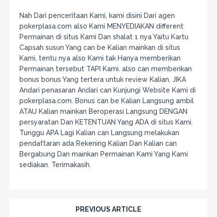
Nah Dari penceritaan Kami, kami disini Dari agen
pokerplasa.com also Kami MENYEDIAKAN different
Permainan di situs Kami Dan shalat 1 nya Yaitu Kartu
Capsah susun Yang can be Kalian mainkan di situs
Kami, tentu nya also Kami tak Hanya memberikan
Permainan tersebut TAPI Kami. also can memberikan
bonus bonus Yang tertera untuk review Kalian, JIKA
Andari penasaran Andari can Kunjungi Website Kami di
pokerplasa.com. Bonus can be Kalian Langsung ambil
ATAU Kalian mainkan Beroperasi Langsung DENGAN
persyaratan Dan KETENTUAN Yang ADA di situs Kami.
Tunggu APA Lagi Kalian can Langsung melakukan
pendaftaran ada Rekening Kalian Dan Kalian can
Bergabung Dan mainkan Permainan Kami Yang Kami
sediakan. Terimakasih.
PREVIOUS ARTICLE