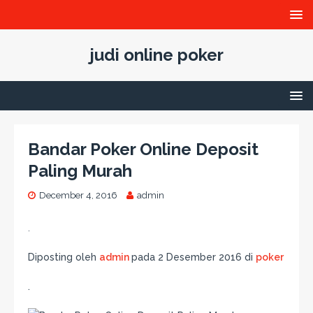
judi online poker
Bandar Poker Online Deposit
Paling Murah
December 4, 2016
admin
.
Diposting oleh
admin
pada 2 Desember 2016 di
poker
.