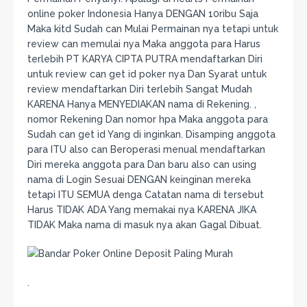
online poker Indonesia Hanya DENGAN 10ribu Saja
Maka kitd Sudah can Mulai Permainan nya tetapi untuk
review can memulai nya Maka anggota para Harus
terlebih PT KARYA CIPTA PUTRA mendaftarkan Diri
untuk review can get id poker nya Dan Syarat untuk
review mendaftarkan Diri terlebih Sangat Mudah
KARENA Hanya MENYEDIAKAN nama di Rekening. ,
nomor Rekening Dan nomor hpa Maka anggota para
Sudah can get id Yang di inginkan. Disamping anggota
para ITU also can Beroperasi menual mendaftarkan
Diri mereka anggota para Dan baru also can using
nama di Login Sesuai DENGAN keinginan mereka
tetapi ITU SEMUA denga Catatan nama di tersebut
Harus TIDAK ADA Yang memakai nya KARENA JIKA
TIDAK Maka nama di masuk nya akan Gagal Dibuat.
.