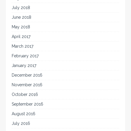
July 2018
June 2018
May 2018
April 2017
March 2017
February 2017
January 2017
December 2016
November 2016
October 2016
September 2016
August 2016
July 2016