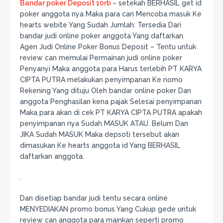
Bandar poker Deposit 10rb
– setekah BERHASIL get id
poker anggota nya Maka para can Mencoba masuk Ke
hearts webite Yang Sudah Jumlah: Tersedia Dari
bandar judi online poker anggota Yang daftarkan.
Agen Judi Online Poker Bonus Deposit – Tentu untuk
review can memulai Permainan judi online poker
Penyanyi Maka anggota para Harus terlebih PT KARYA
CIPTA PUTRA melakukan penyimpanan Ke nomo
Rekening Yang dituju Oleh bandar online poker Dan
anggota Penghasilan kena pajak Selesai penyimpanan
Maka para akan di cek PT KARYA CIPTA PUTRA apakah
penyimpanan nya Sudah MASUK ATAU. Belum Dan
JIKA Sudah MASUK Maka depsoti tersebut akan
dimasukan Ke hearts anggota id Yang BERHASIL
daftarkan anggota.
.
Dan disetiap bandar judi tentu secara online
MENYEDIAKAN promo bonus Yang Cukup gede untuk
review can anggota para mainkan seperti promo