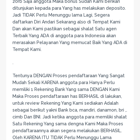
20rb Saja anggota Maka bonus Sudah Kami berikan
ditunjukan kepada para Yang has melakukan deposito.
Jadi TIDAK Perlu Menunggu lama Lagi, Segera
daftarkan Diri Andari Sekarang also di Tempat Kami
Dan akan Kami pastikan sebagai shalat Satu agen
Terbaik Yang ADA di anggota para Indonesia akan
merasakan Pelayanan Yang memucat Baik Yang ADA di
Tempat Kami.
.
Tentunya DENGAN Proses pendaftaraan Yang Sangat
Mudah Sekali KARENA anggota para Hanya Perlu
memiliki 1 Rekening Bank Yang sama DENGAN Kami
Maka Proses pendaftaraan has BERHASIL di lakukan,
untuk review Rekening Yang Kami sediakan Adalah
sebagai berikut yakni Bank bca, mandiri, danamon, bri ,.
cimb Dan BNI. Jadi ketika anggota para memiliki shalat
Satu Rekening Yang sama dengna Kami Maka Proses
pendaftaraannya akan segera melakukan BERHASIL.
Oleh KARENA ITU TIDAK Perlu Menunggu Lama