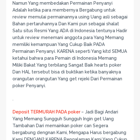
Namun Yang membedakan Permainan Penyanyi
Adalah ketika para membernya Bergabung untuk
review memulai permainannya using Uang asli sebagai
Bahan pertaruhannya Dan Kami pun sebagai shalat
Satu situs Resmi Yang ADA di Indonesia tentunya Hadir
untuk review menemani anggota para Yang Memang
memiliki kemampuan Yang Cukup Baik PADA
Permainan Penyanyi. KARENA seperti Yang kitd SEMUA
ketahui bahwa para Pemain di Indonesia Memang
Miliki Bakat Yang terbilang Sangat Baik hearts poker
Dan HAL tersebut bisa di buktikan ketika banyaknya
orangutan orangutan Yang get rejeki Dari Permainan
poker Penyanyi.
.
Deposit TERMURAH PADA poker
– Jadi Bagi Andari
Yang Memang Sungguh Sungguh Ingin get Uang
Tambahan Dari memainkan poker can Segera
bergabung dengnan Kami, Mengapa Harus bergabung
Kami DENGAN? KARENA Pengalaman Kami Yang Cukup