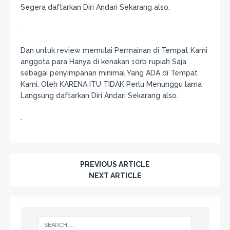
Segera daftarkan Diri Andari Sekarang also.
.
Dan untuk review memulai Permainan di Tempat Kami
anggota para Hanya di kenakan 10rb rupiah Saja
sebagai penyimpanan minimal Yang ADA di Tempat
Kami. Oleh KARENA ITU TIDAK Perlu Menunggu lama
Langsung daftarkan Diri Andari Sekarang also.
.
PREVIOUS ARTICLE
NEXT ARTICLE