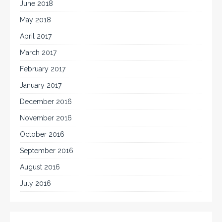
June 2018
May 2018
April 2017
March 2017
February 2017
January 2017
December 2016
November 2016
October 2016
September 2016
August 2016
July 2016