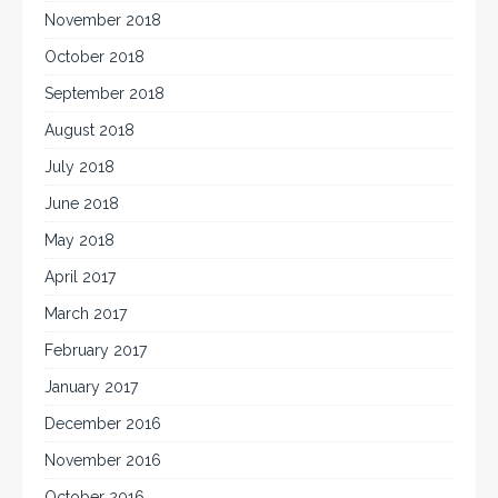
November 2018
October 2018
September 2018
August 2018
July 2018
June 2018
May 2018
April 2017
March 2017
February 2017
January 2017
December 2016
November 2016
October 2016