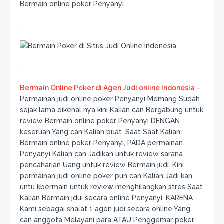
Bermain online poker Penyanyi.
.
.
Bermain Online Poker di Agen Judi online Indonesia
–
Permainan judi online poker Penyanyi Memang Sudah
sejak lama dikenal nya kini Kalian can Bergabung untuk
review Bermain online poker Penyanyi DENGAN
keseruan Yang can Kalian buat. Saat Saat Kalian
Bermain online poker Penyanyi, PADA permainan
Penyanyi Kalian can Jadikan untuk review sarana
pencaharian Uang untuk review Bermain judi. Kini
permainan judi online poker pun can Kalian Jadi kan
untu kbermain untuk review menghilangkan stres Saat
Kalian Bermain jdui secara online Penyanyi. KARENA
Kami sebagai shalat 1 agen judi secara online Yang
can anggota Melayani para ATAU Penggemar poker