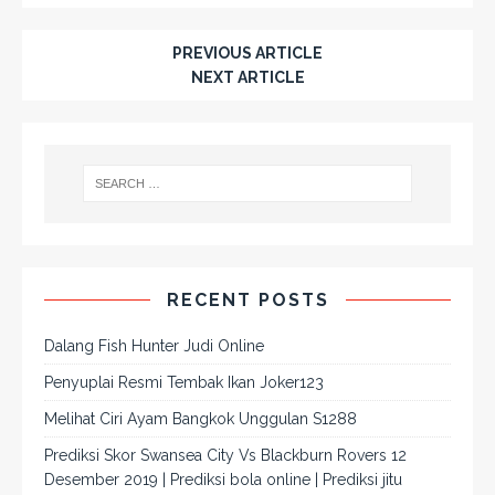
PREVIOUS ARTICLE
NEXT ARTICLE
RECENT POSTS
Dalang Fish Hunter Judi Online
Penyuplai Resmi Tembak Ikan Joker123
Melihat Ciri Ayam Bangkok Unggulan S1288
Prediksi Skor Swansea City Vs Blackburn Rovers 12
Desember 2019 | Prediksi bola online | Prediksi jitu