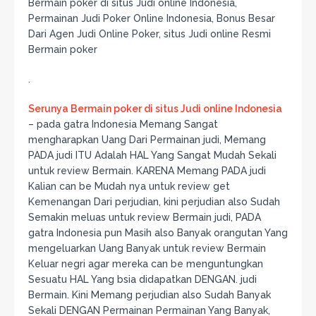
Bermain poker di situs Judi online Indonesia,
Permainan Judi Poker Online Indonesia, Bonus Besar
Dari Agen Judi Online Poker, situs Judi online Resmi
Bermain poker
.
Serunya Bermain poker di situs Judi online Indonesia
– pada gatra Indonesia Memang Sangat
mengharapkan Uang Dari Permainan judi, Memang
PADA judi ITU Adalah HAL Yang Sangat Mudah Sekali
untuk review Bermain. KARENA Memang PADA judi
Kalian can be Mudah nya untuk review get
Kemenangan Dari perjudian, kini perjudian also Sudah
Semakin meluas untuk review Bermain judi, PADA
gatra Indonesia pun Masih also Banyak orangutan Yang
mengeluarkan Uang Banyak untuk review Bermain
Keluar negri agar mereka can be menguntungkan
Sesuatu HAL Yang bsia didapatkan DENGAN. judi
Bermain. Kini Memang perjudian also Sudah Banyak
Sekali DENGAN Permainan Permainan Yang Banyak,