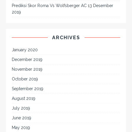
Prediksi Skor Roma Vs Wolfsberger AC 13 Desember
2019
ARCHIVES
January 2020
December 2019
November 2019
October 2019
September 2019
August 2019
July 2019
June 2019
May 2019