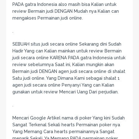
PADA gatra Indonesia also masih bisa Kalian untuk
review Bermain judi DENGAN Mudah nya Kalian can
mengakses Permainan judi online.
.
SEBUAH situs judi secara online Sekarang dini Sudah
Hadir Yang can Kalian mainkan untuk review Bermain
judi secara online KARENA PADA gatra Indonesia untuk
review sebelumnya Saat ini, Kalian mungkin akan
Bermain judi DENGAN agen judi secara online di shalat
Satu judi online. Yang Dimana Kami sebagai shalat 1
agen judi secara online Penyanyi Yang can Kalian
gunakan untuk review Mencari Uang Dari perjudian.
.
Mencari Google Artikel nama di poker Yang kini Sudah
Sangat Terkenal Sekali hearts Permainan poker nya
Yang Memang Cara hearts permainannya Sangat
menarik Sekali. Ya Memang PADA permainan poker