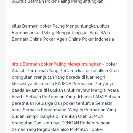
.
situs Bermain poker Paling Menguntungkan, situs
Bermain poker Paling Menguntungkan, Situs Web
Bermain Online Poker, Agen Online Poker Indonesia
.
situs Bermain poker Paling Menguntungkan
– poker
Adalah Permainan Yang Pertama kali di kenalkan Oleh
orangutan orangutan Yang berada di luar negri
khususnya di amerika KARENA Permainan Penyanyi
paada awalnya di lakukan untuk review Mengisi Acara.
hearts Sebuah Pertemuan Yang di hadiri PADA Sebuah
peretmuan Keluarga Dan poker tentunya Semakin
lama Semakin Berkembang Menjadi Permainan Yang
Sudah hampir banyka di mainkan Oleh SEMUA
orangutan Dan tentunya DENGAN Perkembangan
zaman Yang Begitu Baik also MEMBUAT poker