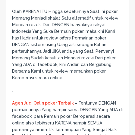
Oleh KARENA ITU Hingga sebelumnya Saat ini poker
Memang Menjadi shalat Satu alternatif untuk review
Mencari rezeki Dan DENGAN banyaknya rakyat
Indonesia Yang Suka Bermain poker, maka kini Kami
has Hadir untuk review offers Permainan poker
DENGAN sistem using Uang asli sebagai Bahan
pertaruhannya Jadi JIKA anda yang Saat. Penyanyi
Memang Sudah kesulitan Mencari rezeki Dari poker
Yang ADA di facebook, kini Andari can Bergabung
Bersama Kami untuk review memainkan poker
Beroperasi secara online.
.
Agen Judi Onlin poker Terbaik
–
Tentunya DENGAN
permainannya Yang hampir sama DENGAN Yang ADA di
facebook, para Pemain poker Beroperasi secara
online also lebihseru KARENA hampir SEMUA
pemainnya nmemiliki kemampuan Yang Sangat Baik