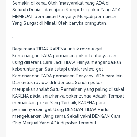
Semakin di kenal Oleh ‘masyarakat Yang ADA di
Seluruh Dunia ,. dan ajang Kompetisi poker Yang ADA
MEMBUAT permainan Penyanyi Menjadi permainan
Yang Sangat di Minati Oleh banyka orangutan.
.
Bagaimana TIDAK KARENA untuk review get
Kemenangan PADA permainan poker tentunya can
using different Cara Jadi TIDAK Hanya mengandalkan
keberuntungan Saja tetapi untuk review get
Kemenangan PADA permainan Penyanyi ADA cara lain
Dan untuk review di Indonesia Sendiri poker
merupakan shalat Satu Permainan yang paling di sukai,
KARENA pãda. sejarhanya poker zynga Adalah Tempat
memainkan poker Yang Terbaik, KARENA para
pemainnya can get Uang DENGAN TIDAK Perlu
mengeluarkan Uang sama Sekali yakni DENGAN Cara
Chip Menjual Yang ADA di poker tersebut.
.