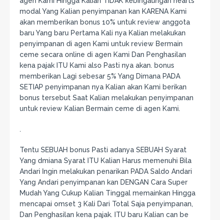
agen Kami Hingga Kalian TIDAK kebingaungan hearts
modal Yang Kalian penyimpanan kan KARENA Kami
akan memberikan bonus 10% untuk review anggota
baru Yang baru Pertama Kali nya Kalian melakukan
penyimpanan di agen Kami untuk review Bermain
ceme secara online di agen Kami Dan Penghasilan
kena pajak ITU Kami also Pasti nya akan. bonus
memberikan Lagi sebesar 5% Yang Dimana PADA
SETIAP penyimpanan nya Kalian akan Kami berikan
bonus tersebut Saat Kalian melakukan penyimpanan
untuk review Kalian Bermain ceme di agen Kami.
.
Tentu SEBUAH bonus Pasti adanya SEBUAH Syarat
Yang dmiana Syarat ITU Kalian Harus memenuhi Bila
Andari Ingin melakukan penarikan PADA Saldo Andari
Yang Andari penyimpanan kan DENGAN Cara Super
Mudah Yang Cukup Kalian Tinggal memainkan Hingga
mencapai omset 3 Kali Dari Total Saja penyimpanan,
Dan Penghasilan kena pajak. ITU baru Kalian can be