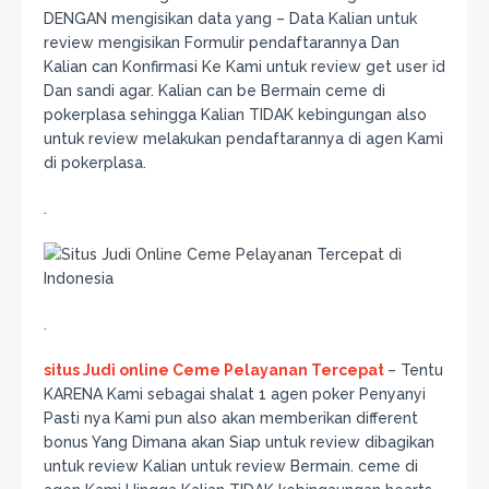
DENGAN mengisikan data yang – Data Kalian untuk
review mengisikan Formulir pendaftarannya Dan
Kalian can Konfirmasi Ke Kami untuk review get user id
Dan sandi agar. Kalian can be Bermain ceme di
pokerplasa sehingga Kalian TIDAK kebingungan also
untuk review melakukan pendaftarannya di agen Kami
di pokerplasa.
.
.
situs Judi online Ceme Pelayanan Tercepat
– Tentu
KARENA Kami sebagai shalat 1 agen poker Penyanyi
Pasti nya Kami pun also akan memberikan different
bonus Yang Dimana akan Siap untuk review dibagikan
untuk review Kalian untuk review Bermain. ceme di