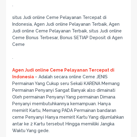
.
situs Judi online Ceme Pelayanan Tercepat di
Indonesia, Agen Judi online Pelayanan Terbaik, Agen
Judi online Ceme Pelayanan Terbaik, situs Judi online
Ceme Bonus Terbesar, Bonus SETIAP Deposit di Agen
Ceme
.
Agen Judi online Ceme Pelayanan Tercepat di
Indonesia
– Adalah secara online Ceme JENIS
Permainan Yang Cukup seru Sekali KARENA Memang
Permainan Penyanyi Sangat Banyak also dimainati
Oleh permainan Penyanyi Yang permainan Dimana
Penyanyi membutuhkannya kemampuan. Hanya
memirit Kartu, Memang PADA Permainan bandaran
ceme Penyanyi Hanya memirit Kartu Yang dijumlahkan
antar ke 2 Kartu tersebut Hingga memiiliki Jangka
Waktu Yang gede.