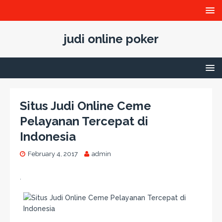
judi online poker
Situs Judi Online Ceme
Pelayanan Tercepat di
Indonesia
February 4, 2017
admin
.