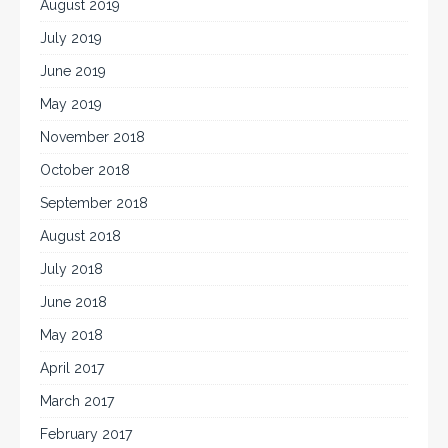
August 2019
July 2019
June 2019
May 2019
November 2018
October 2018
September 2018
August 2018
July 2018
June 2018
May 2018
April 2017
March 2017
February 2017