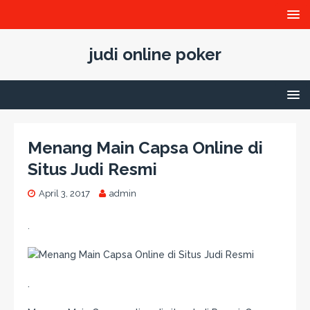
judi online poker
Menang Main Capsa Online di
Situs Judi Resmi
April 3, 2017
admin
.
.