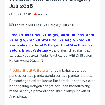
Juli 2018
July 11, 2018
admin
Prediksi Bola Brasil Vs Belgia, Bursa Taruhan Brasil
Vs Belgia, Prediksi Skor Brasil Vs Belgia, Prediksi
Pertandingan Brasil Vs Belgia, Hasil Skor Brasil Vs
Belgia, Brasil Vs Belgia
– yang akan di adakan pag
tanggal 7 Juli 2018 Pada Pukul 01: 00 WIB Di Stadion
Kazan Arena (Kazan ')
Prediksi Brasil Vs Belgia
Penguin bahaya pandas
pandas bahaya panda panda bahaya pandas pandas
Pertandingan antara kedua tim tersebut nantinya akan
berlangsung dengan sangat seru dan menarik yang
mana nantinya pertandingan akan dilangsungkan di
Arena kazan.