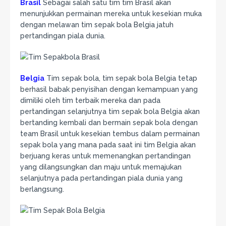
Brasil
Sebagai salah satu tim tim Brasil akan
menunjukkan permainan mereka untuk kesekian muka
dengan melawan tim sepak bola Belgia jatuh
pertandingan piala dunia.
Belgia
Tim sepak bola, tim sepak bola Belgia tetap
berhasil babak penyisihan dengan kemampuan yang
dimiliki oleh tim terbaik mereka dan pada
pertandingan selanjutnya tim sepak bola Belgia akan
bertanding kembali dan bermain sepak bola dengan
team Brasil untuk kesekian tembus dalam permainan
sepak bola yang mana pada saat ini tim Belgia akan
berjuang keras untuk memenangkan pertandingan
yang dilangsungkan dan maju untuk memajukan
selanjutnya pada pertandingan piala dunia yang
berlangsung.