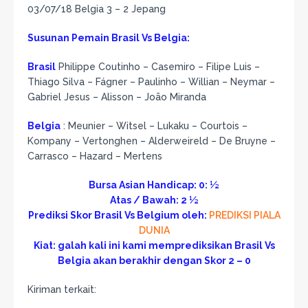
03/07/18 Belgia 3 – 2 Jepang
Susunan Pemain Brasil Vs Belgia:
Brasil
Philippe Coutinho – Casemiro – Filipe Luis –
Thiago Silva – Fágner – Paulinho – Willian – Neymar –
Gabriel Jesus – Alisson – João Miranda
Belgia
: Meunier – Witsel – Lukaku – Courtois –
Kompany – Vertonghen – Alderweireld – De Bruyne –
Carrasco – Hazard – Mertens
Bursa Asian Handicap: 0: ½
Atas / Bawah: 2 ½
Prediksi Skor Brasil Vs Belgium oleh:
PREDIKSI PIALA
DUNIA
Kiat: galah kali ini kami memprediksikan Brasil Vs
Belgia akan berakhir dengan Skor 2 – 0
Kiriman terkait: