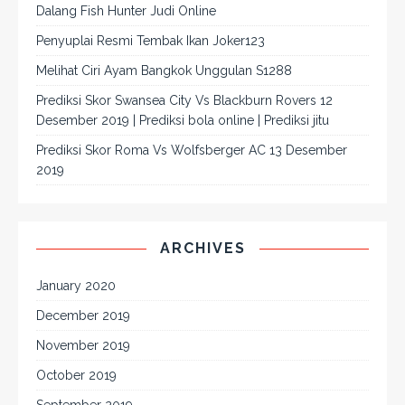
Dalang Fish Hunter Judi Online
Penyuplai Resmi Tembak Ikan Joker123
Melihat Ciri Ayam Bangkok Unggulan S1288
Prediksi Skor Swansea City Vs Blackburn Rovers 12
Desember 2019 | Prediksi bola online | Prediksi jitu
Prediksi Skor Roma Vs Wolfsberger AC 13 Desember
2019
ARCHIVES
January 2020
December 2019
November 2019
October 2019