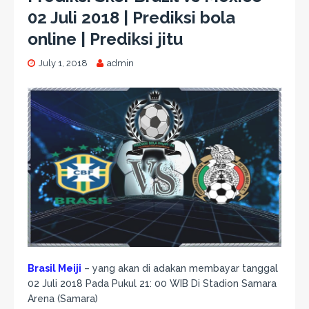
02 Juli 2018 | Prediksi bola
online | Prediksi jitu
July 1, 2018
admin
Brasil Meiji
– yang akan di adakan membayar tanggal
02 Juli 2018 Pada Pukul 21: 00 WIB Di Stadion Samara
Arena (Samara)