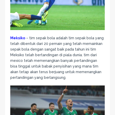
Meksiko
– tim sepak bola adalah tim sepak bola yang
telah dibentuk dari 20 pemain yang telah memainkan
sepak bola dengan sangat baik pada tahun ini tim
Meksiko telah bertandingan di piala dunia. tim dari
mexico telah memenangkan banyak pertandingan
bisa tinggal untuk babak penyisihan yang mana tim
akan tetap akan terus berjuang untuk memenangkan
pertandingan yang berlangsung.