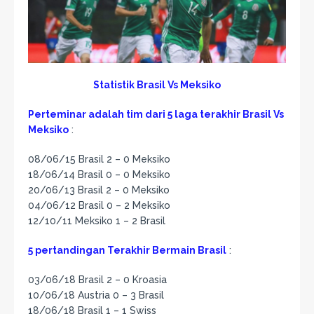
Statistik Brasil Vs Meksiko
Perteminar adalah tim dari 5 laga terakhir Brasil Vs
Meksiko
:
08/06/15 Brasil 2 – 0 Meksiko
18/06/14 Brasil 0 – 0 Meksiko
20/06/13 Brasil 2 – 0 Meksiko
04/06/12 Brasil 0 – 2 Meksiko
12/10/11 Meksiko 1 – 2 Brasil
5 pertandingan Terakhir Bermain Brasil
:
03/06/18 Brasil 2 – 0 Kroasia
10/06/18 Austria 0 – 3 Brasil
18/06/18 Brasil 1 – 1 Swiss