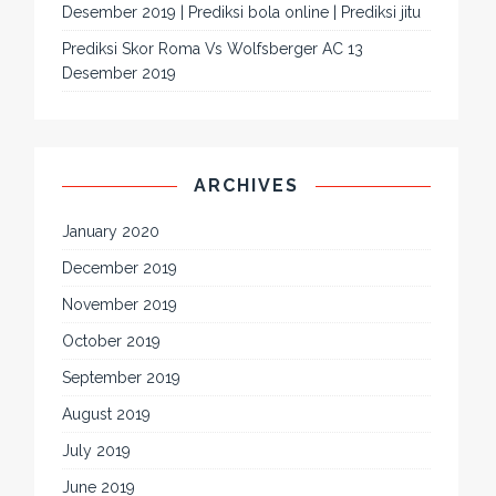
Desember 2019 | Prediksi bola online | Prediksi jitu
Prediksi Skor Roma Vs Wolfsberger AC 13
Desember 2019
ARCHIVES
January 2020
December 2019
November 2019
October 2019
September 2019
August 2019
July 2019
June 2019