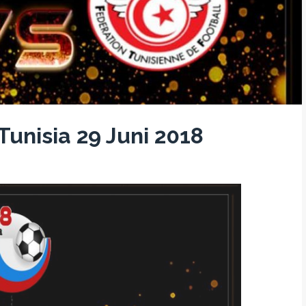
Tunisia 29 Juni 2018