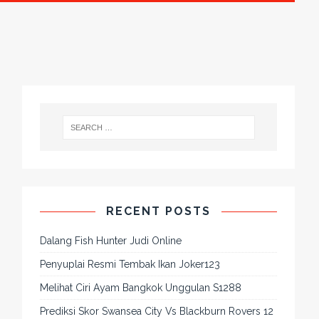
RECENT POSTS
Dalang Fish Hunter Judi Online
Penyuplai Resmi Tembak Ikan Joker123
Melihat Ciri Ayam Bangkok Unggulan S1288
Prediksi Skor Swansea City Vs Blackburn Rovers 12