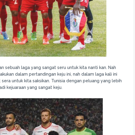
an sebuah laga yang sangat seru untuk kita nanti kan. Nah
akukan dalam pertandingan keju ini, nah dalam laga kali ini
era untuk kita saksikan. Tunisia dengan peluang yang lebih
adi kejuaraan yang sangat keju.