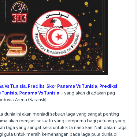
 Vs Tunisia, Prediksi Skor Panama Vs Tunisia, Prediksi
 Tunisia, Panama Vs Tunisia
– yang akan di adakan pag
rdovia Arena (Saransk)
la dunia ini akan menjadi sebuah laga yang sangat penting
nama akan menjadi sesuatu yang sempurna bagi peluang yang
ah laga yang sangat sera untuk kita nanti kan. Nah dalam laga
ggi gula untuk meraih kemenangan pada laga pula dunia di