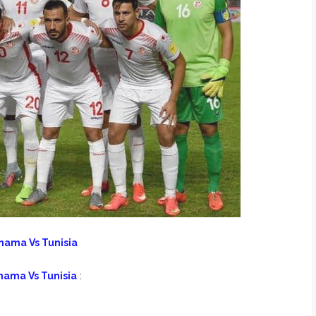
anama Vs Tunisia
nama Vs Tunisia
: