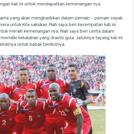
ingan kali ini untuk mendapatkan kemenangan nya.
anama yang akan menghadirkan dalam pemain – pemain sepak
era untuk kita saksikan. Nah saya beri kesempatan kali ini
uk meraih kemenangan nya. Nah saya beri cerita dalam
miliki kekalahan yang drastis gula. Jatuhnya tayang kali ini
batnya untuk babak berikutnya.