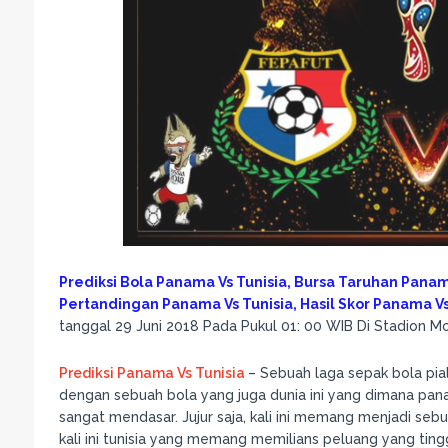
Prediksi Bola Panama Vs Tunisia, Bursa Taruhan Panama
Pertandingan Panama Vs Tunisia, Hasil Skor Panama Vs
tanggal 29 Juni 2018 Pada Pukul 01: 00 WIB Di Stadion Mo
Prediksi Panama Vs Tunisia
– Sebuah laga sepak bola pia
dengan sebuah bola yang juga dunia ini yang dimana pa
sangat mendasar. Jujur saja, kali ini memang menjadi sebu
kali ini tunisia yang memang memilians peluang yang tin