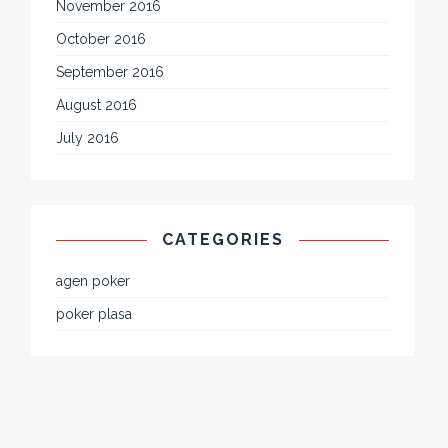
November 2016
October 2016
September 2016
August 2016
July 2016
CATEGORIES
agen poker
poker plasa