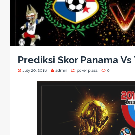
Prediksi Skor Panama Vs 
July 20, 2018
admin
poker plasa
0