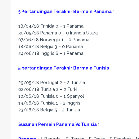
5 Pertandingan Terakhir Bermain Panama
:
18/04/18 Trinida 0 – 1 Panama
30/05/18 Panama 0 – 0 Irlandia Utara
07/06/18 Norwegia 1 – 0 Panama
18/06/18 Belgia 3 – 0 Panama
24/06/18 Inggris 6 – 1 Panama
5 pertandingan Terakhir Bermain Tunisia
:
29/05/18 Portugal 2 – 2 Tunisia
02/06/18 Tunisia 2 – 2 Turki
10/06/18 Tunisia 0 – 1 Spanyol
19/06/18 Tunisia 1 – 2 Inggris
23/06/18 Belgia 5 – 2 Tunisia
Susunan Pemain Panama Vs Tunisia
: