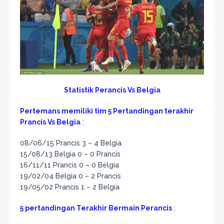
Statistik Perancis Vs Belgia
Pertemans memiliki tim 5 Pertandingan terakhir
Prancis Vs Belgia
:
08/06/15 Prancis 3 – 4 Belgia
15/08/13 Belgia 0 – 0 Prancis
16/11/11 Prancis 0 – 0 Belgia
19/02/04 Belgia 0 – 2 Prancis
19/05/02 Prancis 1 – 2 Belgia
5 pertandingan Terakhir Bermain Perancis
: