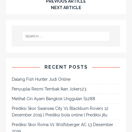
PREVIOUS ARTICLE
NEXT ARTICLE
RECENT POSTS
Dalang Fish Hunter Judi Online
Penyuplai Resmi Tembak Ikan Joker123
Melihat Ciri Ayam Bangkok Unggulan S1288
Prediksi Skor Swansea City Vs Blackburn Rovers 12
Desember 2019 | Prediksi bola online | Prediksi jitu
Prediksi Skor Roma Vs Wolfsberger AC 13 Desember
2019