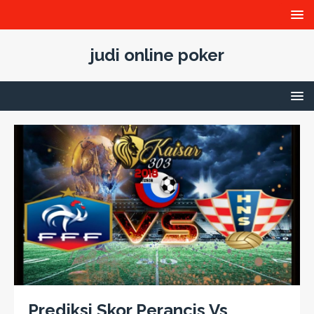
judi online poker
Prediksi Skor Perancis Vs