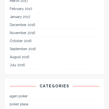
March 2017
February 2017
January 2017
December 2016
November 2016
October 2016
September 2016
August 2016
July 2016
CATEGORIES
agen poker
poker plasa