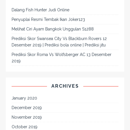
Dalang Fish Hunter Judi Online
Penyuplai Resmi Tembak Ikan Joker123
Melihat Ciri Ayam Bangkok Unggulan S1288
Prediksi Skor Swansea City Vs Blackburn Rovers 12
Desember 2019 | Prediksi bola online | Prediksi jitu
Prediksi Skor Roma Vs Wolfsberger AC 13 Desember
2019
ARCHIVES
January 2020
December 2019
November 2019
October 2019