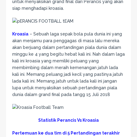
untuk menyaksikan grand final dari Perancis yang akan
siap menghadapi kroasia.
Kroasia
– Sebuah laga sepak bola pula dunia ini yang
akan menjamu para penggagas di masa lalu mereka
akan berjuang dalam pertandingan piala dunia dalam
minggu ke 4 yang begitu hebat kali ini. Nah dalam laga
kali ini kroasia yang memiliki peluang yang
membimbing dalam meraih kemenangan jatuh lada
kali ini. Memang peluang jadi kecil yang pastinya jatuh
lada kali ini. Memang jatuh untuk lada kali ini jangan
lupa untuk menyaksikan sebuah pertandingan piala
dunia dalam grand final pada tangg 15 Juli 2018
Statistik Perancis Vs Kroasia
Pertemuan ke dua tim di 5 Pertandingan terakhir