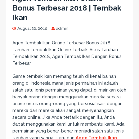
Bonus Terbesar 2018 | Tembak
Ikan
August 22, 2018
admin
Agen Tembak Ikan Online Terbesar Bonus 2018,
Taruhan Tembak Ikan Online Terbaik, Situs Taruhan
Tembak Ikan 2018, Agen Tembak Ikan Dengan Bonus
Terbesar
Game tembak ikan memang telah di kenal bainan
orang di Indonesia mana jenis permainan ini adalah
salah satu jenis permainan yang dapat di mainkan oleh
banyak orang dengan menggunakan mereka secara
online untuk orang-orang yang bersosialisasi dengan
mereka dan mereka akan sangat menyenangkan.
secara online, Jika Anda tertarik dengan itu, Anda
dapat menggunakan kami untuk membantu kami. Ada
permainan yang benar-benar menjadi salah satu jenis
taruhan yang sangat seru dan
Agen Tembak Ikan