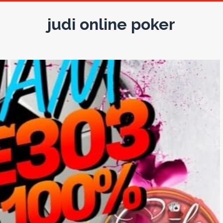
judi online poker