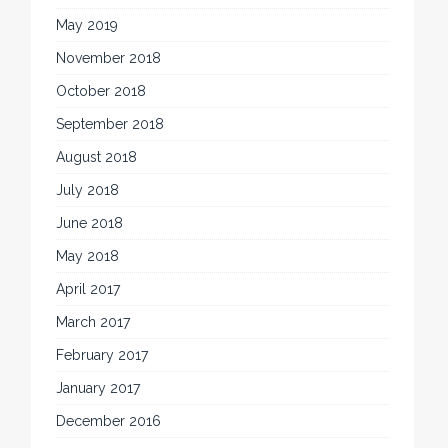
May 2019
November 2018
October 2018
September 2018
August 2018
July 2018
June 2018
May 2018
April 2017
March 2017
February 2017
January 2017
December 2016