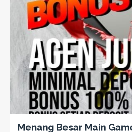
Menang Besar Main Game