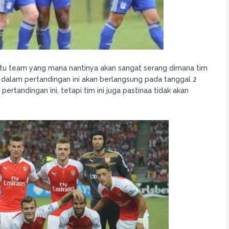
stu team yang mana nantinya akan sangat serang dimana tim
dalam pertandingan ini akan berlangsung pada tanggal 2
tandingan ini, tetapi tim ini juga pastinaa tidak akan