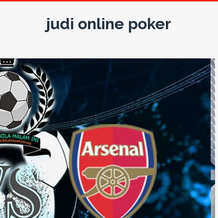
judi online poker