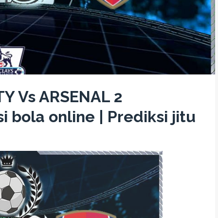
ITY Vs ARSENAL 2
bola online | Prediksi jitu