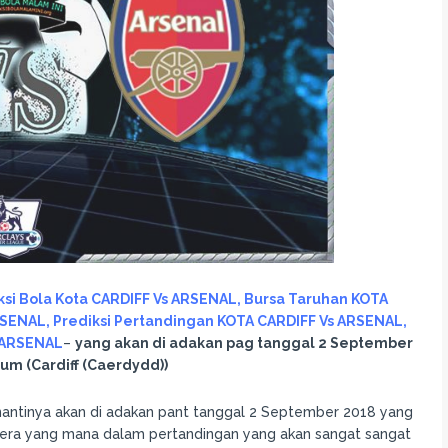
ksi Bola Kota CARDIFF Vs ARSENAL, Bursa Taruhan KOTA
RSENAL, Prediksi Pertandingan KOTA CARDIFF Vs ARSENAL,
s ARSENAL
–
yang akan di adakan pag tanggal 2 September
ium (Cardiff (Caerdydd))
antinya akan di adakan pant tanggal 2 September 2018 yang
sera yang mana dalam pertandingan yang akan sangat sangat