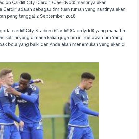
ion Cardiff City (Cardiff (Caerdydd)) nantinya akan
a Cardiff adalah sebagau tim tuan rumah yang nantinya akan
akan pang tanggal 2 September 2018.
da cardiff City Stadium (Cardiff (Caerdydd)) yang mana tim
 kali ini yang dimana kalian juga tim ini melawan tim Yang
sepak bola yang baik, dan Anda akan menemukan yang akan di