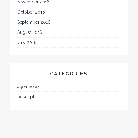
November 2016
October 2016
September 2016
August 2016
July 2016
CATEGORIES
agen poker
poker plasa