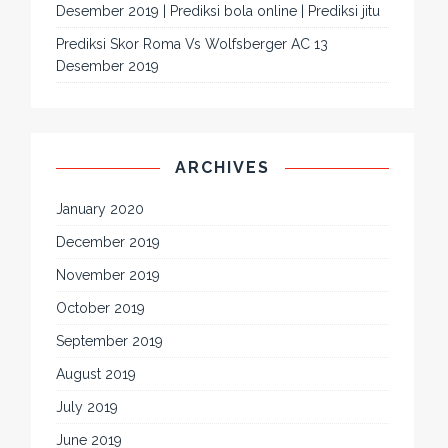
Desember 2019 | Prediksi bola online | Prediksi jitu
Prediksi Skor Roma Vs Wolfsberger AC 13
Desember 2019
ARCHIVES
January 2020
December 2019
November 2019
October 2019
September 2019
August 2019
July 2019
June 2019