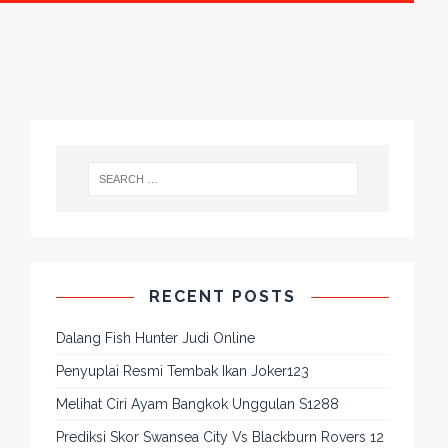
RECENT POSTS
Dalang Fish Hunter Judi Online
Penyuplai Resmi Tembak Ikan Joker123
Melihat Ciri Ayam Bangkok Unggulan S1288
Prediksi Skor Swansea City Vs Blackburn Rovers 12