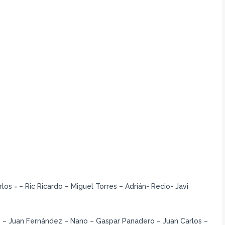
los = – Ric Ricardo – Miguel Torres – Adrián- Recio- Javi
lo – Juan Fernández – Nano – Gaspar Panadero – Juan Carlos –