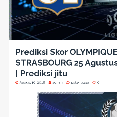
Prediksi Skor OLYMPIQU
STRASBOURG 25 Agustus 2
| Prediksi jitu
August 16, 2018
admin
poker plasa
0