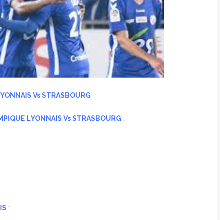
 LYONNAIS Vs STRASBOURG
OLYMPIQUE LYONNAIS Vs STRASBOURG
:
IS
: