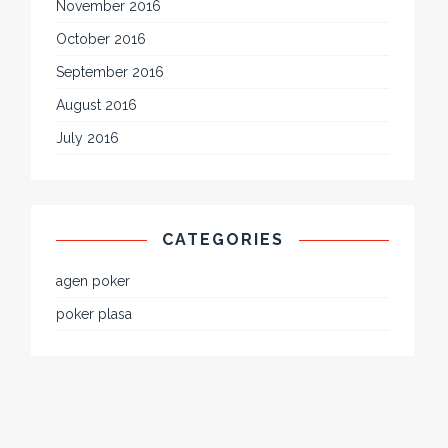
November 2016
October 2016
September 2016
August 2016
July 2016
CATEGORIES
agen poker
poker plasa