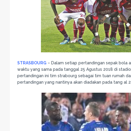
STRASBOURG
– Dalam setiap pertandingan sepak bola a
waktu yang sama pada tanggal 25 Agustus 2018 di stad
pertandingan ini tim strabourg sebagai tim tuan rumah 
pertandingan yang nantinya akan diadakan pada tang al 2