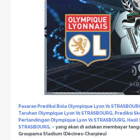
Pasaran Prediksi Bola Olympique Lyon Vs STRASBOURG
Taruhan Olympique Lyon Vs STRASBOURG, Prediksi Sk
Pertandingan Olympique Lyon Vs STRASBOURG, Hasil 
STRASBOURG.
–
yang akan di adakan membayar tangga
Groupama Stadium (Décines-Charpieu)