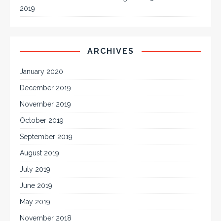
2019
ARCHIVES
January 2020
December 2019
November 2019
October 2019
September 2019
August 2019
July 2019
June 2019
May 2019
November 2018