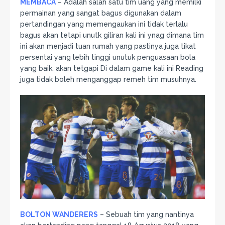
MEMBACA
– Adalah salah satu tim uang yang memilki
permainan yang sangat bagus digunakan dalam
pertandingan yang memengaukan ini tidak terlalu
bagus akan tetapi unutk giliran kali ini ynag dimana tim
ini akan menjadi tuan rumah yang pastinya juga tikat
persentai yang lebih tinggi unutuk penguasaan bola
yang baik, akan tetgapi Di dalam game kali ini Reading
juga tidak boleh menganggap remeh tim musuhnya.
BOLTON WANDERERS
– Sebuah tim yang nantinya