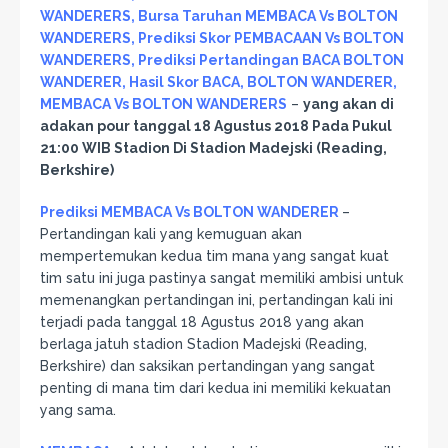
WANDERERS, Bursa Taruhan MEMBACA Vs BOLTON
WANDERERS, Prediksi Skor PEMBACAAN Vs BOLTON
WANDERERS, Prediksi Pertandingan BACA BOLTON
WANDERER, Hasil Skor BACA, BOLTON WANDERER,
MEMBACA Vs BOLTON WANDERERS
–
yang akan di
adakan pour tanggal 18 Agustus 2018 Pada Pukul
21:00 WIB Stadion Di Stadion Madejski (Reading,
Berkshire)
Prediksi MEMBACA Vs BOLTON WANDERER
–
Pertandingan kali yang kemuguan akan
mempertemukan kedua tim mana yang sangat kuat
tim satu ini juga pastinya sangat memiliki ambisi untuk
memenangkan pertandingan ini, pertandingan kali ini
terjadi pada tanggal 18 Agustus 2018 yang akan
berlaga jatuh stadion Stadion Madejski (Reading,
Berkshire) dan saksikan pertandingan yang sangat
penting di mana tim dari kedua ini memiliki kekuatan
yang sama.