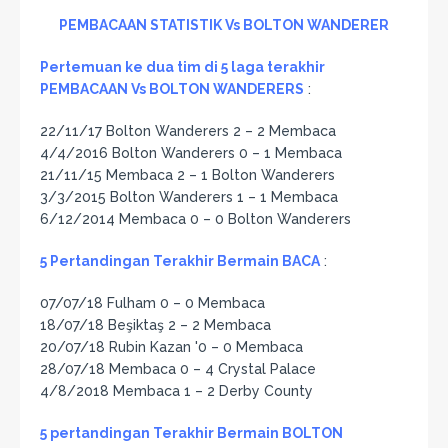
PEMBACAAN STATISTIK Vs BOLTON WANDERER
Pertemuan ke dua tim di 5 laga terakhir
PEMBACAAN Vs BOLTON WANDERERS
:
22/11/17 Bolton Wanderers 2 – 2 Membaca
4/4/2016 Bolton Wanderers 0 – 1 Membaca
21/11/15 Membaca 2 – 1 Bolton Wanderers
3/3/2015 Bolton Wanderers 1 – 1 Membaca
6/12/2014 Membaca 0 – 0 Bolton Wanderers
5 Pertandingan Terakhir Bermain BACA
:
07/07/18 Fulham 0 – 0 Membaca
18/07/18 Beşiktaş 2 – 2 Membaca
20/07/18 Rubin Kazan '0 – 0 Membaca
28/07/18 Membaca 0 – 4 Crystal Palace
4/8/2018 Membaca 1 – 2 Derby County
5 pertandingan Terakhir Bermain BOLTON