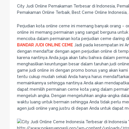
City Judi Online Pemakaman Terbesar di Indonesia, Pem
Pemakaman Online Terbaik, Best Ceme Online Indonesia,
Perjudian kota online ceme ini memang banyak orang – or
online ini memang permainan yang sangat berguna untuk 
mencoba dalam permainan kota perjudian ceme daring di 
BANDAR JUDI ONLINE CEME
Jadi pada kesempatan ini A
dengan mendaftar dengan agen perjudian online di tempa
karena nantinya Anda juga akan tahu bahwa dalam permai
menghasilkan keuntungan besar dalam taruhan judi onlin
game judi online ini dengan promo bonus yang akan kami 
tentu cukup mudah sekali Anda hanya harus mendaftarkan
memainkannya sehingga nantinya Anda akan mendapatkan
dapat memilih permainan ceme kota yang dalam permainan
mengeluh angka. Dengan mengeluhkan angka-angka dalam
waktu luang untuk bermain sehingga Anda tidak perlu m
agen judi online yang justru di depan Anda untuk dapat 