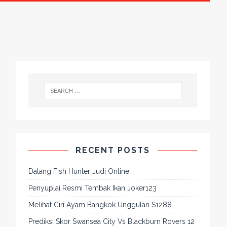
RECENT POSTS
Dalang Fish Hunter Judi Online
Penyuplai Resmi Tembak Ikan Joker123
Melihat Ciri Ayam Bangkok Unggulan S1288
Prediksi Skor Swansea City Vs Blackburn Rovers 12