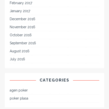
February 2017
January 2017
December 2016
November 2016
October 2016
September 2016
August 2016
July 2016
CATEGORIES
agen poker
poker plasa