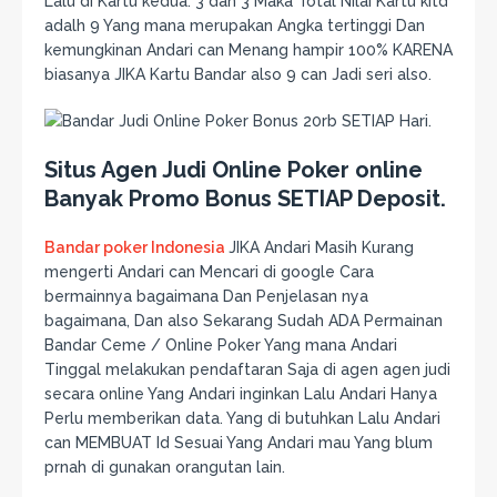
Lalu di Kartu kedua. 3 dan 3 Maka Total Nilai Kartu kitd
adalh 9 Yang mana merupakan Angka tertinggi Dan
kemungkinan Andari can Menang hampir 100% KARENA
biasanya JIKA Kartu Bandar also 9 can Jadi seri also.
Situs Agen Judi Online Poker online
Banyak Promo Bonus SETIAP Deposit.
Bandar poker Indonesia
JIKA Andari Masih Kurang
mengerti Andari can Mencari di google Cara
bermainnya bagaimana Dan Penjelasan nya
bagaimana, Dan also Sekarang Sudah ADA Permainan
Bandar Ceme / Online Poker Yang mana Andari
Tinggal melakukan pendaftaran Saja di agen agen judi
secara online Yang Andari inginkan Lalu Andari Hanya
Perlu memberikan data. Yang di butuhkan Lalu Andari
can MEMBUAT Id Sesuai Yang Andari mau Yang blum
prnah di gunakan orangutan lain.