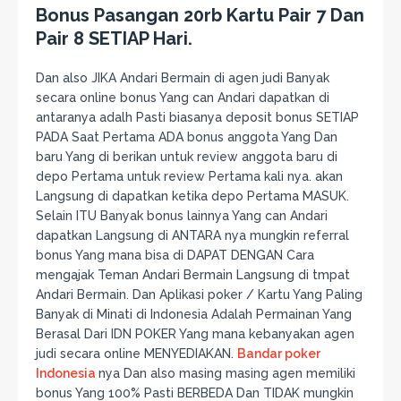
Bonus Pasangan 20rb Kartu Pair 7 Dan
Pair 8 SETIAP Hari.
Dan also JIKA Andari Bermain di agen judi Banyak
secara online bonus Yang can Andari dapatkan di
antaranya adalh Pasti biasanya deposit bonus SETIAP
PADA Saat Pertama ADA bonus anggota Yang Dan
baru Yang di berikan untuk review anggota baru di
depo Pertama untuk review Pertama kali nya. akan
Langsung di dapatkan ketika depo Pertama MASUK.
Selain ITU Banyak bonus lainnya Yang can Andari
dapatkan Langsung di ANTARA nya mungkin referral
bonus Yang mana bisa di DAPAT DENGAN Cara
mengajak Teman Andari Bermain Langsung di tmpat
Andari Bermain. Dan Aplikasi poker / Kartu Yang Paling
Banyak di Minati di Indonesia Adalah Permainan Yang
Berasal Dari IDN POKER Yang mana kebanyakan agen
judi secara online MENYEDIAKAN.
Bandar poker
Indonesia
nya Dan also masing masing agen memiliki
bonus Yang 100% Pasti BERBEDA Dan TIDAK mungkin