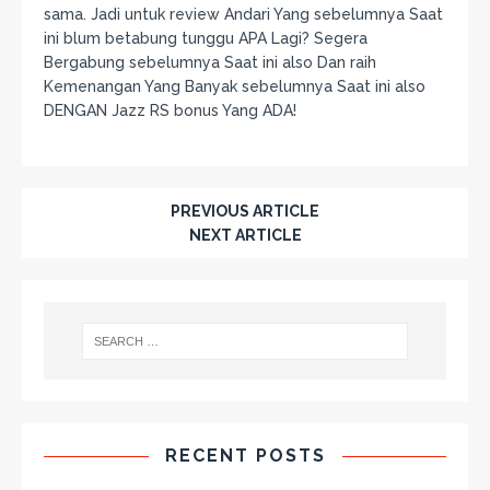
sama. Jadi untuk review Andari Yang sebelumnya Saat
ini blum betabung tunggu APA Lagi? Segera
Bergabung sebelumnya Saat ini also Dan raih
Kemenangan Yang Banyak sebelumnya Saat ini also
DENGAN Jazz RS bonus Yang ADA!
PREVIOUS ARTICLE
NEXT ARTICLE
RECENT POSTS