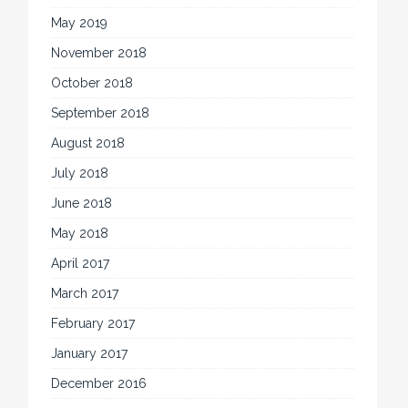
May 2019
November 2018
October 2018
September 2018
August 2018
July 2018
June 2018
May 2018
April 2017
March 2017
February 2017
January 2017
December 2016