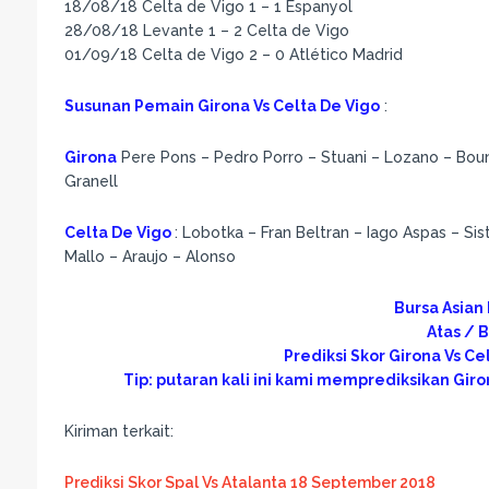
18/08/18 Celta de Vigo 1 – 1 Espanyol
28/08/18 Levante 1 – 2 Celta de Vigo
01/09/18 Celta de Vigo 2 – 0 Atlético Madrid
Susunan Pemain Girona Vs Celta De Vigo
:
Girona
Pere Pons – Pedro Porro – Stuani – Lozano – Boun
Granell
Celta De Vigo
: Lobotka – Fran Beltran – Iago Aspas – S
Mallo – Araujo – Alonso
Bursa Asian 
Atas / 
Prediksi Skor Girona Vs Ce
Tip: putaran kali ini kami memprediksikan Giro
Kiriman terkait:
Prediksi Skor Spal Vs Atalanta 18 September 2018