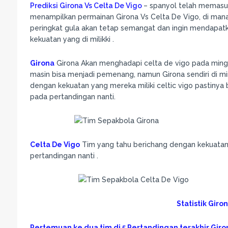
Prediksi Girona Vs Celta De Vigo
– spanyol telah memasuk
menampilkan permainan Girona Vs Celta De Vigo, di man
peringkat gula akan tetap semangat dan ingin mendapat
kekuatan yang di milikki .
Girona
Girona Akan menghadapi celta de vigo pada ming
masin bisa menjadi pemenang, namun Girona sendiri di
dengan kekuatan yang mereka miliki celtic vigo pastinya bi
pada pertandingan nanti.
Celta De Vigo
Tim yang tahu berichang dengan kekuatan 
pertandingan nanti .
Statistik Giro
Pertemuan ke dua tim di 5 Pertandingan terakhir Giro