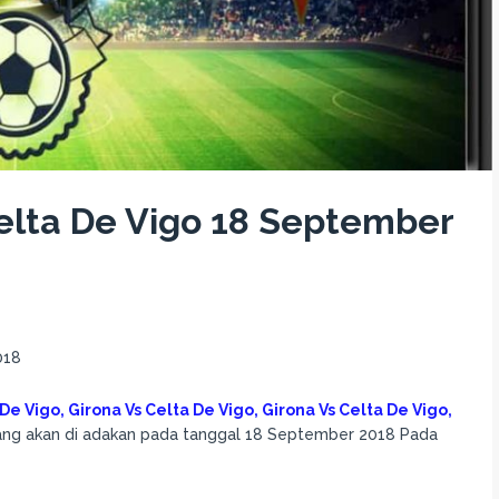
Celta De Vigo 18 September
De Vigo, Girona Vs Celta De Vigo, Girona Vs Celta De Vigo,
ang akan di adakan pada tanggal 18 September 2018 Pada