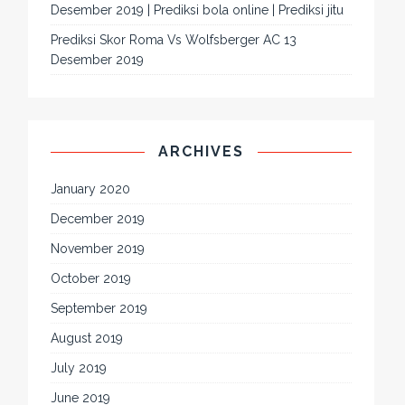
Desember 2019 | Prediksi bola online | Prediksi jitu
Prediksi Skor Roma Vs Wolfsberger AC 13
Desember 2019
ARCHIVES
January 2020
December 2019
November 2019
October 2019
September 2019
August 2019
July 2019
June 2019