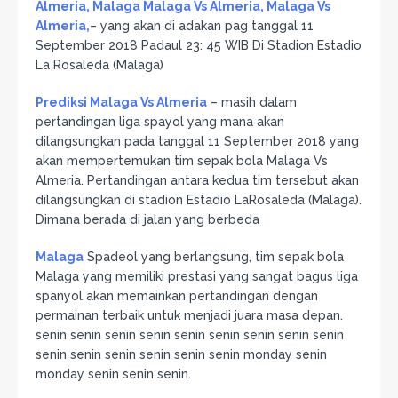
Almeria, Malaga Malaga Vs Almeria, Malaga Vs
Almeria,
– yang akan di adakan pag tanggal 11
September 2018 Padaul 23: 45 WIB Di Stadion Estadio
La Rosaleda (Malaga)
Prediksi Malaga Vs Almeria
– masih dalam
pertandingan liga spayol yang mana akan
dilangsungkan pada tanggal 11 September 2018 yang
akan mempertemukan tim sepak bola Malaga Vs
Almeria. Pertandingan antara kedua tim tersebut akan
dilangsungkan di stadion Estadio LaRosaleda (Malaga).
Dimana berada di jalan yang berbeda
Malaga
Spadeol yang berlangsung, tim sepak bola
Malaga yang memiliki prestasi yang sangat bagus liga
spanyol akan memainkan pertandingan dengan
permainan terbaik untuk menjadi juara masa depan.
senin senin senin senin senin senin senin senin senin
senin senin senin senin senin senin monday senin
monday senin senin senin.