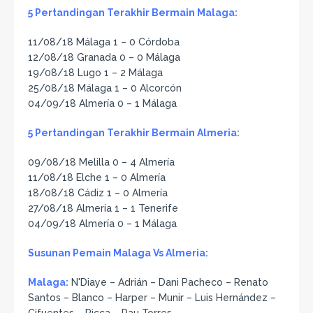
5 Pertandingan Terakhir Bermain Malaga:
11/08/18 Málaga 1 – 0 Córdoba
12/08/18 Granada 0 – 0 Málaga
19/08/18 Lugo 1 – 2 Málaga
25/08/18 Málaga 1 – 0 Alcorcón
04/09/18 Almería 0 – 1 Málaga
5 Pertandingan Terakhir Bermain Almeria:
09/08/18 Melilla 0 – 4 Almería
11/08/18 Elche 1 – 0 Almería
18/08/18 Cádiz 1 – 0 Almería
27/08/18 Almería 1 – 1 Tenerife
04/09/18 Almería 0 – 1 Málaga
Susunan Pemain Malaga Vs Almeria:
Malaga:
N'Diaye – Adrián – Dani Pacheco – Renato
Santos – Blanco – Harper – Munir – Luis Hernández –