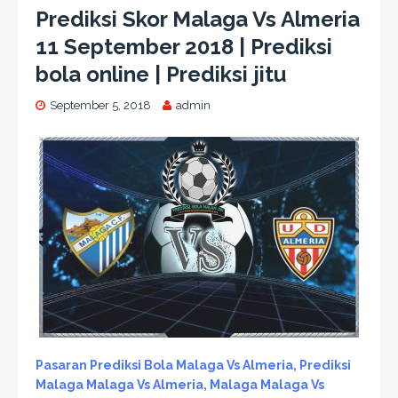
Prediksi Skor Malaga Vs Almeria
11 September 2018 | Prediksi
bola online | Prediksi jitu
September 5, 2018
admin
Pasaran Prediksi Bola Malaga Vs Almeria, Prediksi
Malaga Malaga Vs Almeria, Malaga Malaga Vs