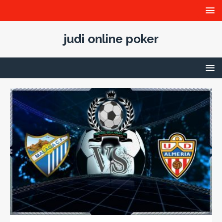
judi online poker