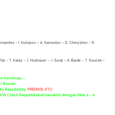
 Fernandes – I. Kutepov – A. Samedov – D. Cheryshev – R.
fal – T. Kalas – J. Hušbauer – J. Šural – A. Barák – T. Souček –
an Handicap: –
 / Bawah:
eko Republikby:
PREDIKSI JITU
ia Vs Czech Republikakan berakhir dengan Skor 2 – 0