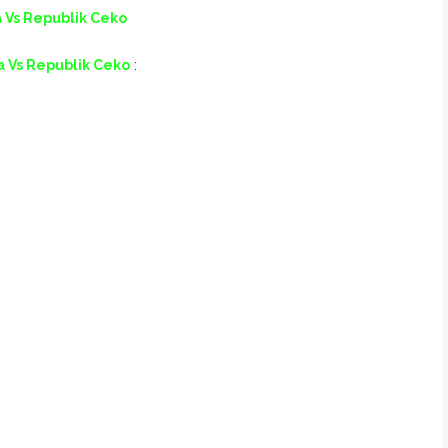
a Vs Republik Ceko
a Vs Republik Ceko
: