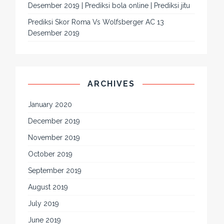
Desember 2019 | Prediksi bola online | Prediksi jitu
Prediksi Skor Roma Vs Wolfsberger AC 13
Desember 2019
ARCHIVES
January 2020
December 2019
November 2019
October 2019
September 2019
August 2019
July 2019
June 2019