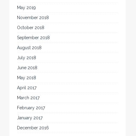
May 2019
November 2018
October 2018
September 2018
August 2018
July 2018
June 2018
May 2018
April 2017
March 2017
February 2017
January 2017
December 2016