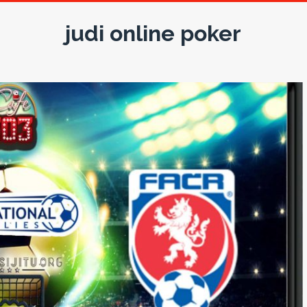
judi online poker