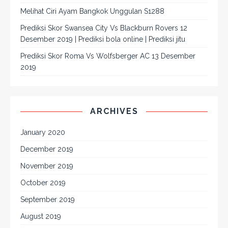
Melihat Ciri Ayam Bangkok Unggulan S1288
Prediksi Skor Swansea City Vs Blackburn Rovers 12
Desember 2019 | Prediksi bola online | Prediksi jitu
Prediksi Skor Roma Vs Wolfsberger AC 13 Desember
2019
ARCHIVES
January 2020
December 2019
November 2019
October 2019
September 2019
August 2019