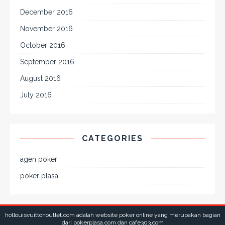
December 2016
November 2016
October 2016
September 2016
August 2016
July 2016
CATEGORIES
agen poker
poker plasa
hotlouisvuittonoutlet.com
adalah website poker online yang merupakan bagian
dari pokerplasa.com dan cafe303.com