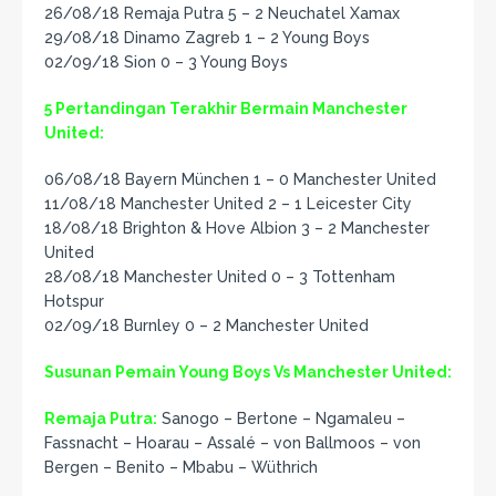
26/08/18 Remaja Putra 5 – 2 Neuchatel Xamax
29/08/18 Dinamo Zagreb 1 – 2 Young Boys
02/09/18 Sion 0 – 3 Young Boys
5 Pertandingan Terakhir Bermain Manchester
United:
06/08/18 Bayern München 1 – 0 Manchester United
11/08/18 Manchester United 2 – 1 Leicester City
18/08/18 Brighton & Hove Albion 3 – 2 Manchester
United
28/08/18 Manchester United 0 – 3 Tottenham
Hotspur
02/09/18 Burnley 0 – 2 Manchester United
Susunan Pemain Young Boys Vs Manchester United:
Remaja Putra:
Sanogo – Bertone – Ngamaleu –
Fassnacht – Hoarau – Assalé – von Ballmoos – von
Bergen – Benito – Mbabu – Wüthrich