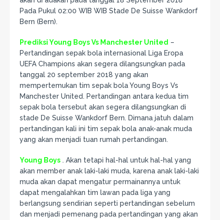
Pada Pukul 02:00 WIB WIB Stade De Suisse Wankdorf
Bern (Bern).
Prediksi Young Boys Vs Manchester United
–
Pertandingan sepak bola internasional Liga Eropa
UEFA Champions akan segera dilangsungkan pada
tanggal 20 september 2018 yang akan
mempertemukan tim sepak bola Young Boys Vs
Manchester United. Pertandingan antara kedua tim
sepak bola tersebut akan segera dilangsungkan di
stade De Suisse Wankdorf Bern. Dimana jatuh dalam
pertandingan kali ini tim sepak bola anak-anak muda
yang akan menjadi tuan rumah pertandingan.
Young Boys
. Akan tetapi hal-hal untuk hal-hal yang
akan member anak laki-laki muda, karena anak laki-laki
muda akan dapat mengatur permainannya untuk
dapat mengalahkan tim lawan pada liga yang
berlangsung sendirian seperti pertandingan sebelum
dan menjadi pemenang pada pertandingan yang akan