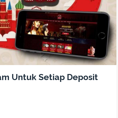
m Untuk Setiap Deposit