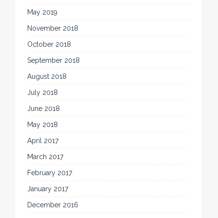
May 2019
November 2018
October 2018
September 2018
August 2018
July 2018
June 2018
May 2018
April 2017
March 2017
February 2017
January 2017
December 2016