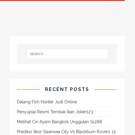
RECENT POSTS
Dalang Fish Hunter Judi Online
Penyuplai Resmi Tembak Ikan Joker123
Melihat Ciri Ayam Bangkok Unggulan S1288
Prediksi Skor Swansea City Vs Blackburn Rovers 12