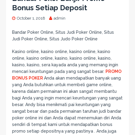
Bonus Setiap Deposit
October 1, 2018
admin
Bandar Poker Online, Situs Judi Poker Online, Situs
Judi Poker Online, Situs Judo Poker Online
Kasino online, kasino online, kasino online, kasino
online, kasino online, kasino, kasino online, kasino,
kasino, kasino, sera kayada anda yang memang ingin
mencari keuntungan pada yang sangat besar.
PROMO
BONUS POKER
Anda akan mendapatkan banyak uang
yang Anda butuhkan untuk membeli game online,
karena dalam permainan ini akan sangat membantu
bagi Anda yang ingin mencari keuntungan yang sangat
besar. Andy bisa menikmati pai keuntungan yang
sangat besar dan pada permainan taruhan judi bandar
poker online ini dan Anda dapat menemukan diri Anda
sendiri di tempat kami untuk mendapatkan bonus
promo setiap depositnya yang pastinya . Anda juga