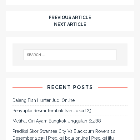
PREVIOUS ARTICLE
NEXT ARTICLE
RECENT POSTS
Dalang Fish Hunter Judi Online
Penyuplai Resmi Tembak Ikan Joker123
Melihat Ciri Ayam Bangkok Unggulan S1288
Prediksi Skor Swansea City Vs Blackburn Rovers 12
Desember 2019 | Prediksi bola online | Prediksi jitu