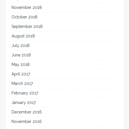
November 2018
October 2018
September 2018
August 2018
July 2018
June 2018
May 2018
April 2017
March 2017
February 2017
January 2017
December 2016
November 2016