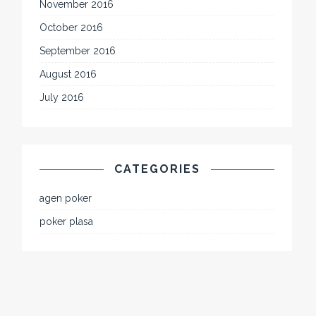
November 2016
October 2016
September 2016
August 2016
July 2016
CATEGORIES
agen poker
poker plasa