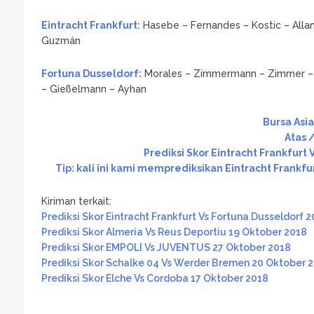
Eintracht Frankfurt:
Hasebe – Fernandes – Kostic – Allan 
Guzmán
Fortuna Dusseldorf:
Morales – Zimmermann – Zimmer – 
– Gießelmann – Ayhan
Bursa Asia
Atas 
Prediksi Skor Eintracht Frankfurt
Tip: kali ini kami memprediksikan Eintracht Frankfu
Kiriman terkait:
Prediksi Skor Eintracht Frankfurt Vs Fortuna Dusseldorf 
Prediksi Skor Almeria Vs Reus Deportiu 19 Oktober 2018
Prediksi Skor EMPOLI Vs JUVENTUS 27 Oktober 2018
Prediksi Skor Schalke 04 Vs Werder Bremen 20 Oktober 
Prediksi Skor Elche Vs Cordoba 17 Oktober 2018