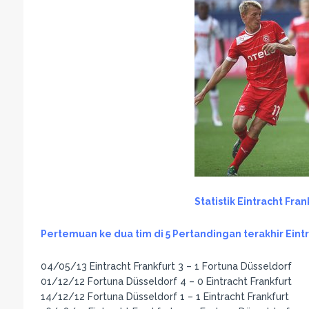
Statistik Eintracht Fra
Pertemuan ke dua tim di 5 Pertandingan terakhir Eintr
04/05/13 Eintracht Frankfurt 3 – 1 Fortuna Düsseldorf
01/12/12 Fortuna Düsseldorf 4 – 0 Eintracht Frankfurt
14/12/12 Fortuna Düsseldorf 1 – 1 Eintracht Frankfurt