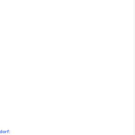
dorf: