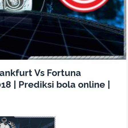
rankfurt Vs Fortuna
8 | Prediksi bola online |