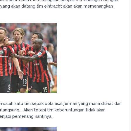
n yang akan datang tim eintracht akan akan memenangkan
 salah satu tim sepak bola asal jerman yang mana dilihat dari
erlangsung. . Akan tetapi tim keberuntungan tidak akan
enjadi pemenang nantinya.