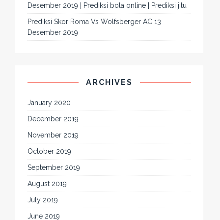
Desember 2019 | Prediksi bola online | Prediksi jitu
Prediksi Skor Roma Vs Wolfsberger AC 13
Desember 2019
ARCHIVES
January 2020
December 2019
November 2019
October 2019
September 2019
August 2019
July 2019
June 2019