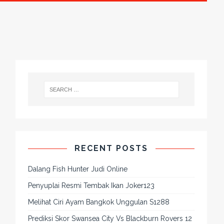
RECENT POSTS
Dalang Fish Hunter Judi Online
Penyuplai Resmi Tembak Ikan Joker123
Melihat Ciri Ayam Bangkok Unggulan S1288
Prediksi Skor Swansea City Vs Blackburn Rovers 12