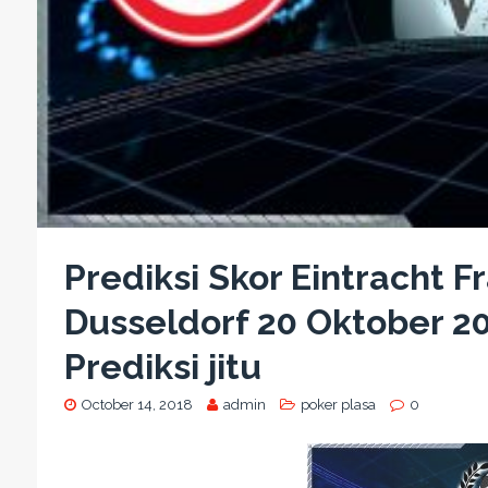
Prediksi Skor Eintracht F
Dusseldorf 20 Oktober 201
Prediksi jitu
October 14, 2018
admin
poker plasa
0