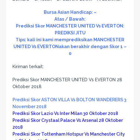
Bursa Asian Handicap: –
Atas / Bawah:
Prediksi Skor MANCHESTER UNITED Vs EVERTON:
PREDIKSI JITU
Tips: kali ini kami memprediksikan MANCHESTER
UNITED Vs EVERTONakan berakhir dengan Skor 1 –
0
Kiriman terkait:
Prediksi Skor MANCHESTER UNITED Vs EVERTON 28
Oktober 2018
Prediksi Skor ASTON VILLA Vs BOLTON WANDERERS 3
November 2018
Prediksi Skor Lazio Vs Inter Milan 30 Oktober 2018
Prediksi Skor Crystaal Palace Vs Arsenal 28 Oktober
2018
Prediksi Skor Tottenham Hotspur Vs Manchester City