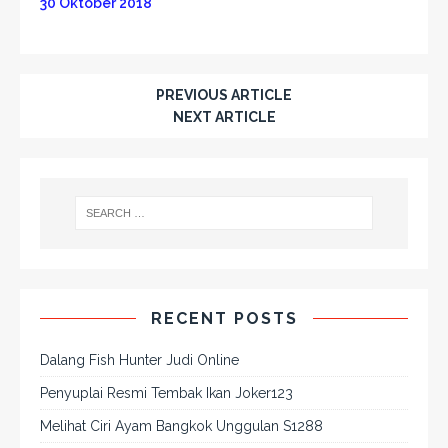
30 Oktober 2018
PREVIOUS ARTICLE
NEXT ARTICLE
RECENT POSTS
Dalang Fish Hunter Judi Online
Penyuplai Resmi Tembak Ikan Joker123
Melihat Ciri Ayam Bangkok Unggulan S1288