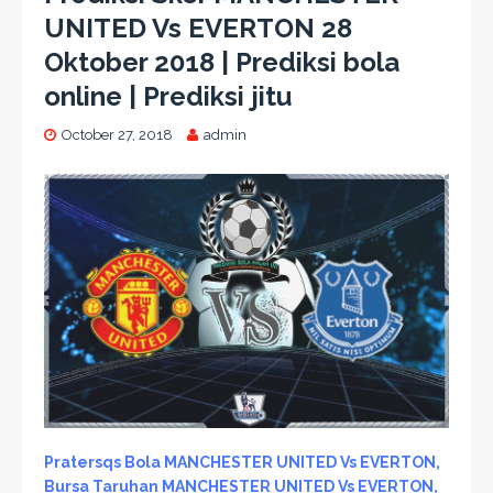
UNITED Vs EVERTON 28
Oktober 2018 | Prediksi bola
online | Prediksi jitu
October 27, 2018
admin
Pratersqs Bola MANCHESTER UNITED Vs EVERTON,
Bursa Taruhan MANCHESTER UNITED Vs EVERTON,