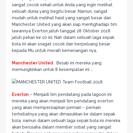
sangat cocok sekali untuk Anda yang ingin melihat
sebuah dunia yang begitu besar. Namun, sangat
mudah untuk melihat hasil yang sangat besar dari
Manchester United yang akan siap menhghadapi tim
lawannya Everton jatuh tanggal 28 Oktober 2018
jatuh pekan ke 10 ini. Nah dalam sebuah laga sepak
bola ini akan snagat cocok dan berpeluang besar
kepada Mu untuk meraih kemenangan nya.
Manchester United
. Besab ini mereka yang
memungkinkan untuk 8 kesempatan ini …
Everton
– Menjadi tim pendatang pada lagoon ini
mereka yang akan menjadi tim pendatang everton
yang akan mempersiapkan pemain – pemain
terhebatnya yang akan dimasukkan ke dalam sepak
bola, namun dalam sebuah laga sepak bola ini mereka
akan berusaha dalam member sobat yang sangat