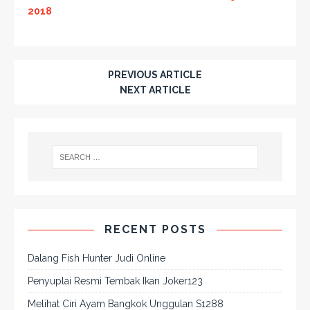
2018
PREVIOUS ARTICLE
NEXT ARTICLE
RECENT POSTS
Dalang Fish Hunter Judi Online
Penyuplai Resmi Tembak Ikan Joker123
Melihat Ciri Ayam Bangkok Unggulan S1288