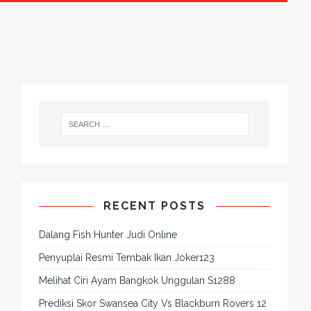
RECENT POSTS
Dalang Fish Hunter Judi Online
Penyuplai Resmi Tembak Ikan Joker123
Melihat Ciri Ayam Bangkok Unggulan S1288
Prediksi Skor Swansea City Vs Blackburn Rovers 12