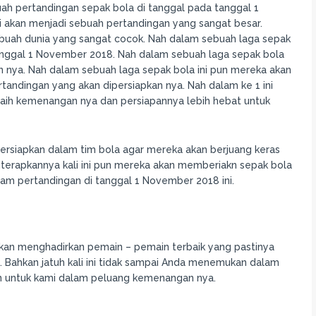
h pertandingan sepak bola di tanggal pada tanggal 1
 akan menjadi sebuah pertandingan yang sangat besar.
ebuah dunia yang sangat cocok. Nah dalam sebuah laga sepak
anggal 1 November 2018. Nah dalam sebuah laga sepak bola
 nya. Nah dalam sebuah laga sepak bola ini pun mereka akan
ndingan yang akan dipersiapkan nya. Nah dalam ke 1 ini
aih kemenangan nya dan persiapannya lebih hebat untuk
ersiapkan dalam tim bola agar mereka akan berjuang keras
Diterapkannya kali ini pun mereka akan memberiakn sepak bola
m pertandingan di tanggal 1 November 2018 ini.
akan menghadirkan pemain – pemain terbaik yang pastinya
 . Bahkan jatuh kali ini tidak sampai Anda menemukan dalam
 untuk kami dalam peluang kemenangan nya.