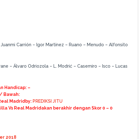
 Juanmi Carrión – Igor Martínez – Ruano – Menudo – Alfonsito
ane – Álvaro Odriozola – L. Modrić – Casemiro – Isco – Lucas
an Handicap: –
 / Bawah:
 Real Madridby:
PREDIKSI JITU
illa Vs Real Madridakan berakhir dengan Skor 0 – 0
er 2018