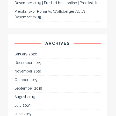
Desember 2019 | Prediksi bola online | Prediksi jitu
Prediksi Skor Roma Vs Wolfsberger AC 13
Desember 2019
ARCHIVES
January 2020
December 2019
November 2019
October 2019
September 2019
August 2019
July 2019
June 2019