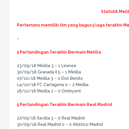
Statistik Meli
Pertemans memiliki tim yang bagus 5 laga terakhir Mel
–
5 Pertandingan Terakhir Bermain Melilla
:
23/09/18 Melilla 3 – 1 Linense
30/09/18 Granada II 5 – 1 Melilla
07/10/18 Melilla 3 – 0 Don Benito
14/10/18 FC Cartagena 0 – 2 Melilla
18/10/18 Melilla 2 – 0 Ontinyent
5 Pertandingan Terakhir Bermain Real Madrid
:
27/09/18 Sevilla 3 – 0 Real Madrid
30/09/18 Real Madrid 0 – 0 Atlético Madrid