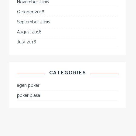
November 2016
October 2016
September 2016
August 2016
July 2016
CATEGORIES
agen poker
poker plasa