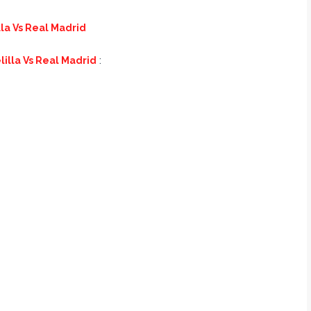
lla Vs Real Madrid
illa Vs Real Madrid
: