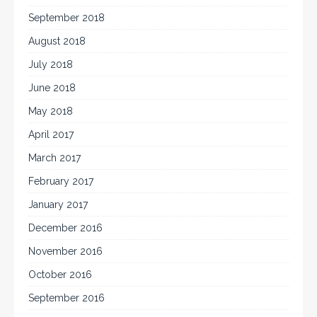
September 2018
August 2018
July 2018
June 2018
May 2018
April 2017
March 2017
February 2017
January 2017
December 2016
November 2016
October 2016
September 2016