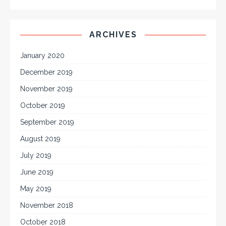
ARCHIVES
January 2020
December 2019
November 2019
October 2019
September 2019
August 2019
July 2019
June 2019
May 2019
November 2018
October 2018