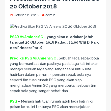
20 Oktober 2018
October 11, 2018
admin
PSAR Vs Amiens SC
–
yang akan di adakan jatuh
tanggal 20 Oktober 2018 Padaul 22:00 WIB Di Parc
des Princes (Paris)
Prediksi PSG Vs Amiens SC
. Sebuah laga sepak bola
yang bermanfaat dan pastinya pada laga kali ini akan
menajdi sebuah laga yang sangat sera untuk kita
hadirkan dalam pemain – pemain sepak bola nya
seperti tim tuan rumah PSG yang akan siap
menghadapi Amien SC yang merupakan sebuah tim
sepak bola yang sangat hebat dan .
PSG
– Menjadi hati tuan rumah jatuh lada kali ini di
pekan ke-10 ini tentunya PSG akan menunjukkan