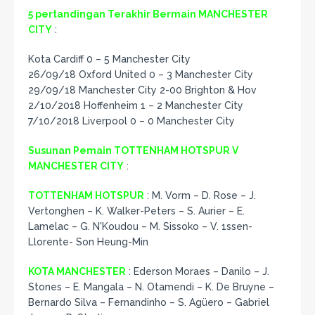
5 pertandingan Terakhir Bermain MANCHESTER
CITY
:
Kota Cardiff 0 – 5 Manchester City
26/09/18 Oxford United 0 – 3 Manchester City
29/09/18 Manchester City 2-00 Brighton & Hov
2/10/2018 Hoffenheim 1 – 2 Manchester City
7/10/2018 Liverpool 0 – 0 Manchester City
Susunan Pemain TOTTENHAM HOTSPUR V
MANCHESTER CITY
:
TOTTENHAM HOTSPUR
: M. Vorm – D. Rose – J.
Vertonghen – K. Walker-Peters – S. Aurier – E.
Lamelac – G. N'Koudou – M. Sissoko – V. 1ssen-
Llorente- Son Heung-Min
KOTA MANCHESTER
: Ederson Moraes – Danilo – J.
Stones – E. Mangala – N. Otamendi – K. De Bruyne –
Bernardo Silva – Fernandinho – S. Agüero – Gabriel