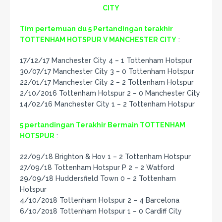
CITY
Tim pertemuan du 5 Pertandingan terakhir
TOTTENHAM HOTSPUR V MANCHESTER CITY
:
17/12/17 Manchester City 4 – 1 Tottenham Hotspur
30/07/17 Manchester City 3 – 0 Tottenham Hotspur
22/01/17 Manchester City 2 – 2 Tottenham Hotspur
2/10/2016 Tottenham Hotspur 2 – 0 Manchester City
14/02/16 Manchester City 1 – 2 Tottenham Hotspur
5 pertandingan Terakhir Bermain TOTTENHAM
HOTSPUR
:
22/09/18 Brighton & Hov 1 – 2 Tottenham Hotspur
27/09/18 Tottenham Hotspur P 2 – 2 Watford
29/09/18 Huddersfield Town 0 – 2 Tottenham
Hotspur
4/10/2018 Tottenham Hotspur 2 – 4 Barcelona
6/10/2018 Tottenham Hotspur 1 – 0 Cardiff City