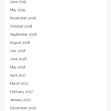
June 2019
May 2019
November 2018
October 2018
September 2018
August 2018
July 2018
June 2018
May 2018
April 2017
March 2017
February 2017
January 2017
December 2016