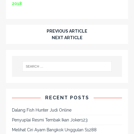
2018
PREVIOUS ARTICLE
NEXT ARTICLE
RECENT POSTS
Dalang Fish Hunter Judi Online
Penyuplai Resmi Tembak Ikan Joker123
Melihat Ciri Ayam Bangkok Unggulan S1288