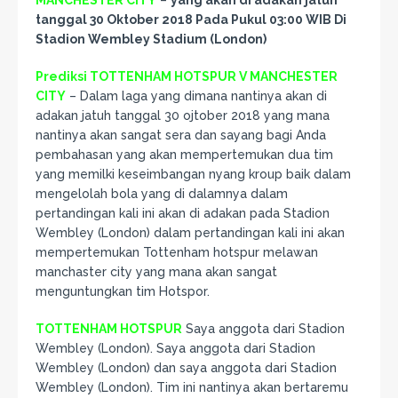
tanggal 30 Oktober 2018 Pada Pukul 03:00 WIB Di
Stadion Wembley Stadium (London)
Prediksi TOTTENHAM HOTSPUR V MANCHESTER
CITY
– Dalam laga yang dimana nantinya akan di
adakan jatuh tanggal 30 ojtober 2018 yang mana
nantinya akan sangat sera dan sayang bagi Anda
pembahasan yang akan mempertemukan dua tim
yang memilki keseimbangan nyang kroup baik dalam
mengelolah bola yang di dalamnya dalam
pertandingan kali ini akan di adakan pada Stadion
Wembley (London) dalam pertandingan kali ini akan
mempertemukan Tottenham hotspur melawan
manchaster city yang mana akan sangat
menguntungkan tim Hotspor.
TOTTENHAM HOTSPUR
Saya anggota dari Stadion
Wembley (London). Saya anggota dari Stadion
Wembley (London) dan saya anggota dari Stadion
Wembley (London). Tim ini nantinya akan bertaremu