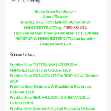
Jesus – R. Sterling
Bursa Asian Handicap: –
Atas / Bawah:
Prediksi Skor TOTTENHAM HOTSPUR Vs
MANCHESTER CITYby:
PREDIKSI JITU
Tips: kali ini kami memprediksikan TOTTENHAM
HOTSPUR Vs MANCHESTER CITYakan berakhir
dengan Skor 1 – 2
Kiriman terkait:
Prediksi Skor TOTTENHAM HOTSPUR Vs
MANCHESTER CITY 30 Oktober 2018
Prediksi Skor SWANSEA CITY Vs READING 27 Oktober
2018
Prediksi Skor Swansea Vs Blackburn Rovers 24
Oktober 2018
Prediksi Skor REAL VALLADOLID Vs ESPANYOL 27
Oktober 2018
Prediksi Skor Everton Vs Crystal Palace 21 Oktober