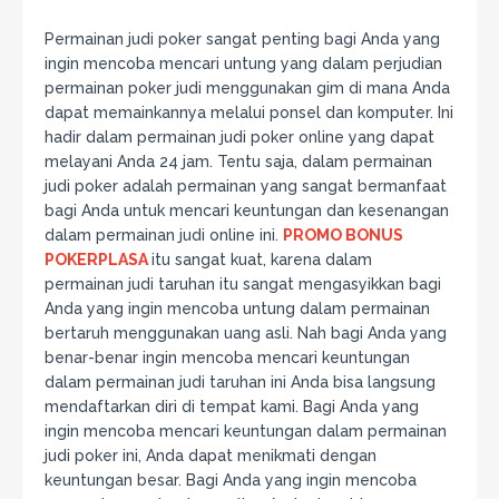
Permainan judi poker sangat penting bagi Anda yang
ingin mencoba mencari untung yang dalam perjudian
permainan poker judi menggunakan gim di mana Anda
dapat memainkannya melalui ponsel dan komputer. Ini
hadir dalam permainan judi poker online yang dapat
melayani Anda 24 jam. Tentu saja, dalam permainan
judi poker adalah permainan yang sangat bermanfaat
bagi Anda untuk mencari keuntungan dan kesenangan
dalam permainan judi online ini.
PROMO BONUS
POKERPLASA
itu sangat kuat, karena dalam
permainan judi taruhan itu sangat mengasyikkan bagi
Anda yang ingin mencoba untung dalam permainan
bertaruh menggunakan uang asli. Nah bagi Anda yang
benar-benar ingin mencoba mencari keuntungan
dalam permainan judi taruhan ini Anda bisa langsung
mendaftarkan diri di tempat kami. Bagi Anda yang
ingin mencoba mencari keuntungan dalam permainan
judi poker ini, Anda dapat menikmati dengan
keuntungan besar. Bagi Anda yang ingin mencoba