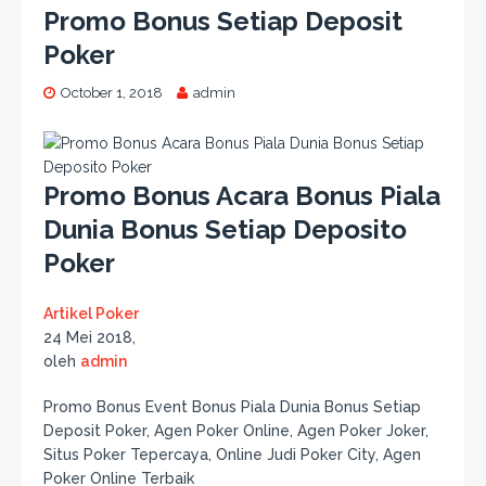
Promo Bonus Setiap Deposit
Poker
October 1, 2018
admin
Promo Bonus Acara Bonus Piala
Dunia Bonus Setiap Deposito
Poker
Artikel Poker
24 Mei 2018,
oleh
admin
Promo Bonus Event Bonus Piala Dunia Bonus Setiap
Deposit Poker, Agen Poker Online, Agen Poker Joker,
Situs Poker Tepercaya, Online Judi Poker City, Agen
Poker Online Terbaik