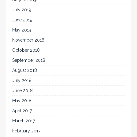
July 2019
June 2019
May 2019
November 2018
October 2018
September 2018
August 2018
July 2018
June 2018
May 2018
April 2017
March 2017
February 2017