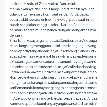
anak salah satu di Zona waktu. Dan untuk
memainkannya dan harus langsung di mesin nya. Tapi
tidak perlu mengasyikkan saat ini dan Anda dapat
secara aktif secara online. Teknologi pada saat ini pun
sudah sangtalah canggih sekali. Karena Anda dapat
bermain secara mudah hanya dengan mengakses nya
dengan
Smartpho[kesayanganandasajaDandipastikanAndajuga
dapatlangsungmenggunakaninternetdengangulayang
baikSepertiytangandaakuanjatuhsekaranginiandasudh
adapatbermainsecarapraktissekaliTanyasajadenganpr
aktisdanjugabisamencaripermaiannonlineyangbisaAnd
amianknasecaraonlinedantentusajaGratisdandapatdig
unakanbersamakamiUntukmerasakanpermainanTemab
kIkansecaralangsungdanpastinyaasiksekaliPerjudianme
manguntuksekaranginibisadenganmudahnyaandatemu
kanPamanuntukAndayanngsangtalahpengaruhInternet
KamiaadisinimengajakAndauntukbergabungbersamaka
miAgenJudiOnlineyangterbaikdanterpercayadanAndaa
kanmendapatkankeuntunganyangbesarsekaliKamidisin