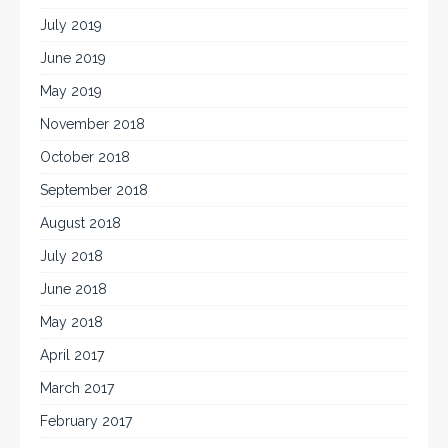
July 2019
June 2019
May 2019
November 2018
October 2018
September 2018
August 2018
July 2018
June 2018
May 2018
April 2017
March 2017
February 2017