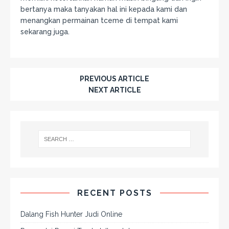
bertanya maka tanyakan hal ini kepada kami dan
menangkan permainan tceme di tempat kami
sekarang juga.
PREVIOUS ARTICLE
NEXT ARTICLE
RECENT POSTS
Dalang Fish Hunter Judi Online