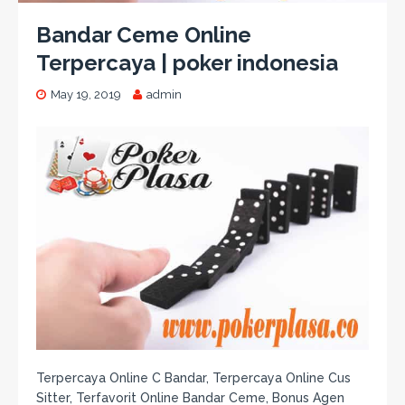
Bandar Ceme Online
Terpercaya | poker indonesia
May 19, 2019
admin
Terpercaya Online C Bandar, Terpercaya Online Cus
Sitter, Terfavorit Online Bandar Ceme, Bonus Agen