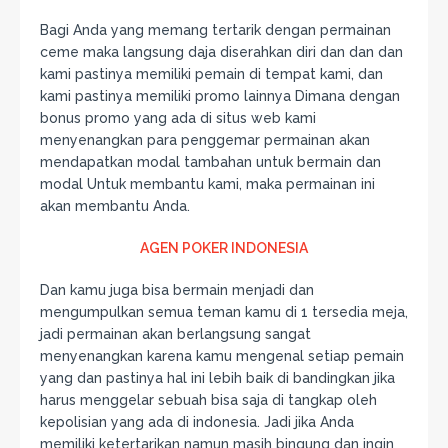
Bagi Anda yang memang tertarik dengan permainan
ceme maka langsung daja diserahkan diri dan dan dan
kami pastinya memiliki pemain di tempat kami, dan
kami pastinya memiliki promo lainnya Dimana dengan
bonus promo yang ada di situs web kami
menyenangkan para penggemar permainan akan
mendapatkan modal tambahan untuk bermain dan
modal Untuk membantu kami, maka permainan ini
akan membantu Anda.
AGEN POKER INDONESIA
Dan kamu juga bisa bermain menjadi dan
mengumpulkan semua teman kamu di 1 tersedia meja,
jadi permainan akan berlangsung sangat
menyenangkan karena kamu mengenal setiap pemain
yang dan pastinya hal ini lebih baik di bandingkan jika
harus menggelar sebuah bisa saja di tangkap oleh
kepolisian yang ada di indonesia. Jadi jika Anda
memiliki ketertarikan namun masih bingung dan ingin