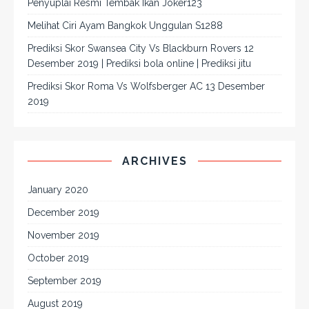
Penyuplai Resmi Tembak Ikan Joker123
Melihat Ciri Ayam Bangkok Unggulan S1288
Prediksi Skor Swansea City Vs Blackburn Rovers 12
Desember 2019 | Prediksi bola online | Prediksi jitu
Prediksi Skor Roma Vs Wolfsberger AC 13 Desember
2019
ARCHIVES
January 2020
December 2019
November 2019
October 2019
September 2019
August 2019