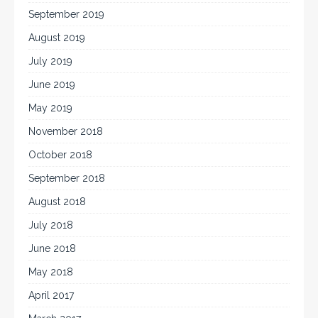
September 2019
August 2019
July 2019
June 2019
May 2019
November 2018
October 2018
September 2018
August 2018
July 2018
June 2018
May 2018
April 2017