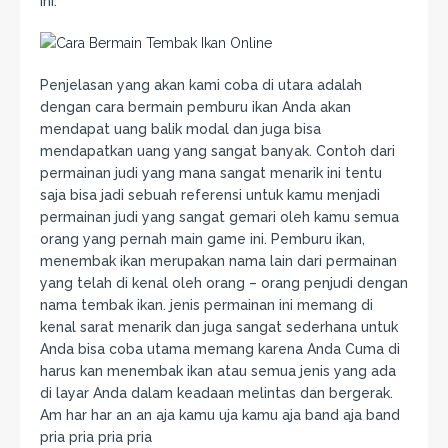
ini.
Penjelasan yang akan kami coba di utara adalah
dengan cara bermain pemburu ikan Anda akan
mendapat uang balik modal dan juga bisa
mendapatkan uang yang sangat banyak. Contoh dari
permainan judi yang mana sangat menarik ini tentu
saja bisa jadi sebuah referensi untuk kamu menjadi
permainan judi yang sangat gemari oleh kamu semua
orang yang pernah main game ini. Pemburu ikan,
menembak ikan merupakan nama lain dari permainan
yang telah di kenal oleh orang – orang penjudi dengan
nama tembak ikan. jenis permainan ini memang di
kenal sarat menarik dan juga sangat sederhana untuk
Anda bisa coba utama memang karena Anda Cuma di
harus kan menembak ikan atau semua jenis yang ada
di layar Anda dalam keadaan melintas dan bergerak.
Am har har an an aja kamu uja kamu aja band aja band
pria pria pria pria