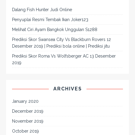
Dalang Fish Hunter Judi Online
Penyuplai Resmi Tembak Ikan Joker123
Melihat Ciri Ayam Bangkok Unggulan S1288
Prediksi Skor Swansea City Vs Blackburn Rovers 12
Desember 2019 | Prediksi bola online | Prediksi jitu
Prediksi Skor Roma Vs Wolfsberger AC 13 Desember
2019
ARCHIVES
January 2020
December 2019
November 2019
October 2019