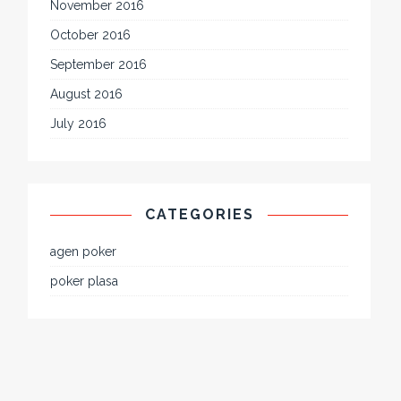
November 2016
October 2016
September 2016
August 2016
July 2016
CATEGORIES
agen poker
poker plasa