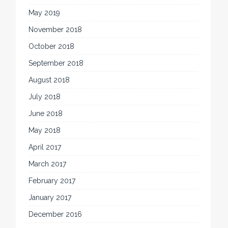
May 2019
November 2018
October 2018
September 2018
August 2018
July 2018
June 2018
May 2018
April 2017
March 2017
February 2017
January 2017
December 2016