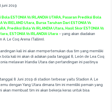
si Bola ESTONIA Vs IRLANDIA UTARA, Pasaran Prediksi Bola
A Vs IRELAND Utara, Bursa Taruhan Dari ESTONIA Vs
A, Prediksi Bola Vs IRLANDIA Utara, Hasil Skor ESTONIA Vs
Utara, ESTONIA Vs IRLANDIA Utara
– yang akan diadakan
 A. Le Coq Arena (Tallinn).
andingan kali ini akan mempertemukan dua tim yang memiliki
bola kali ini akan di adakan pada tanggal 8, León de Lea Coq
onia melawan Irlandia Utara dan pertandingan ini pastinya
anggal 8 Juni 2019 di stadion terbesar yaitu Stadion A. Le
ertemu dengan Yang Utara dimana tim ini memiliki pemain yang
i akan membuat tim ini akan bekerja keras untuk bisa