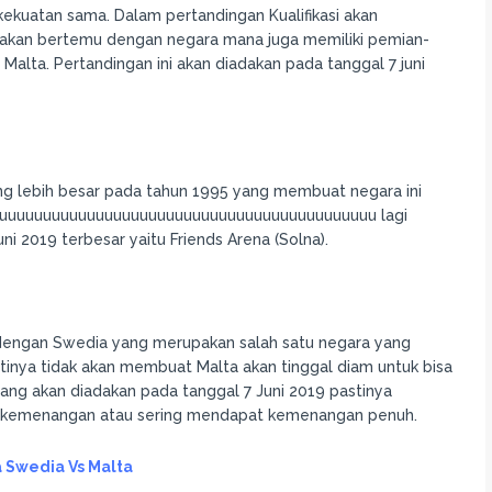
kuatan sama. Dalam pertandingan Kualifikasi akan
akan bertemu dengan negara mana juga memiliki pemian-
alta. Pertandingan ini akan diadakan pada tanggal 7 juni
ng lebih besar pada tahun 1995 yang membuat negara ini
guuuuuuuuuuuuuuuuuuuuuuuuuuuuuuuuuuuuuuuuuuuu lagi
i 2019 terbesar yaitu Friends Arena (Solna).
u dengan Swedia yang merupakan salah satu negara yang
tinya tidak akan membuat Malta akan tinggal diam untuk bisa
yang akan diadakan pada tanggal 7 Juni 2019 pastinya
ih kemenangan atau sering mendapat kemenangan penuh.
a Swedia Vs Malta