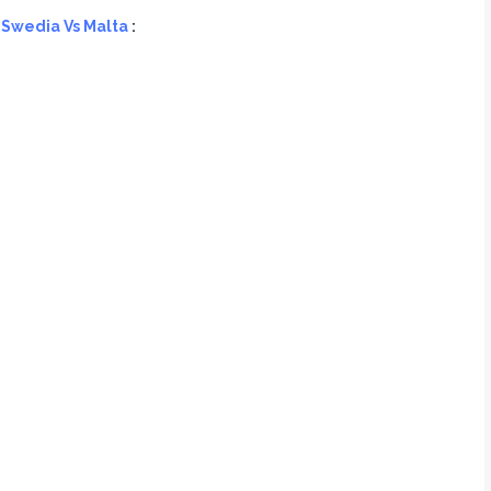
 Swedia Vs Malta
: