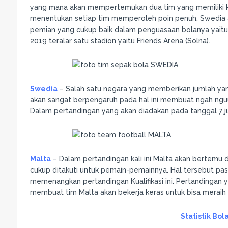
yang mana akan mempertemukan dua tim yang memiliki ke
menentukan setiap tim memperoleh poin penuh, Swedia 
pemian yang cukup baik dalam penguasaan bolanya yaitu M
2019 teralar satu stadion yaitu Friends Arena (Solna).
Swedia
– Salah satu negara yang memberikan jumlah ya
akan sangat berpengaruh pada hal ini membuat ngah n
Dalam pertandingan yang akan diadakan pada tanggal 7 jun
Malta
– Dalam pertandingan kali ini Malta akan bertem
cukup ditakuti untuk pemain-pemainnya. Hal tersebut pas
memenangkan pertandingan Kualifikasi ini. Pertandingan 
membuat tim Malta akan bekerja keras untuk bisa mera
Statistik Bol