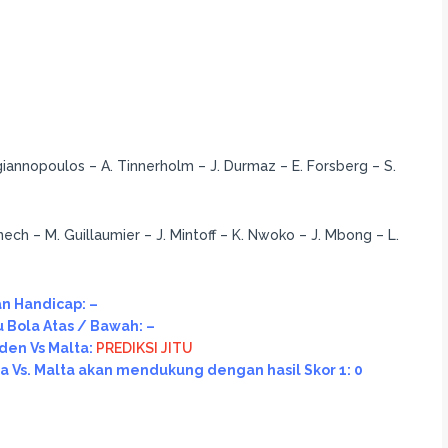
agiannopoulos – A. Tinnerholm – J. Durmaz – E. Forsberg – S.
nech – M. Guillaumier – J. Mintoff – K. Nwoko – J. Mbong – L.
an Handicap: –
 Bola Atas / Bawah: –
den Vs Malta:
PREDIKSI JITU
ia Vs. Malta akan mendukung dengan hasil Skor 1: 0