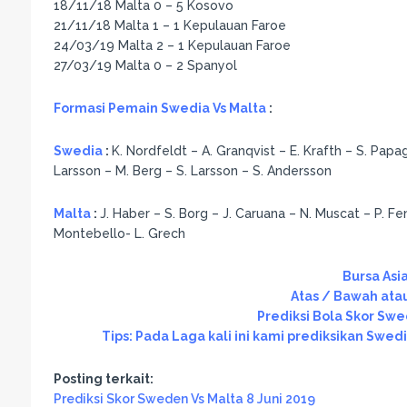
18/11/18 Malta 0 – 5 Kosovo
21/11/18 Malta 1 – 1 Kepulauan Faroe
24/03/19 Malta 2 – 1 Kepulauan Faroe
27/03/19 Malta 0 – 2 Spanyol
Formasi Pemain Swedia Vs Malta
:
Swedia
:
K. Nordfeldt – A. Granqvist – E. Krafth – S. Pap
Larsson – M. Berg – S. Larsson – S. Andersson
Malta
:
J. Haber – S. Borg – J. Caruana – N. Muscat – P. Fe
Montebello- L. Grech
Bursa Asi
Atas / Bawah atau
Prediksi Bola Skor Swe
Tips: Pada Laga kali ini kami prediksikan Swed
Posting terkait:
Prediksi Skor Sweden Vs Malta 8 Juni 2019