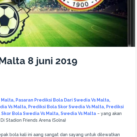
Malta 8 juni 2019
 Malta, Pasaran Prediksi Bola Dari Swedia Vs Malta,
ia Vs Malta, Prediksi Bola Skor Swedia Vs Malta, Prediksi
l Skor Bola Swedia Vs Malta, Swedia Vs Malta
– yang akan
Di Stadion Friends Arena (Solna)
ak bola kali ini aang sangat dan sayang untuk dilewatkan