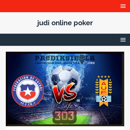
judi online poker