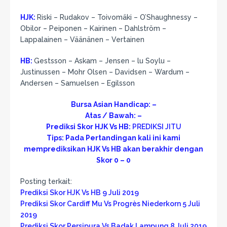
HJK:
Riski – Rudakov – Toivomäki – O’Shaughnessy –
Obilor – Peiponen – Kairinen – Dahlström –
Lappalainen – Väänänen – Vertainen
HB:
Gestsson – Askam – Jensen – lu Soylu –
Justinussen – Mohr Olsen – Davidsen – Wardum –
Andersen – Samuelsen – Egilsson
Bursa Asian Handicap: –
Atas / Bawah: –
Prediksi Skor HJK Vs HB:
PREDIKSI JITU
Tips: Pada Pertandingan kali ini kami
memprediksikan HJK Vs HB akan berakhir dengan
Skor 0 – 0
Posting terkait:
Prediksi Skor HJK Vs HB 9 Juli 2019
Prediksi Skor Cardiff Mu Vs Progrès Niederkorn 5 Juli
2019
Prediksi Skor Persipura Vs Badak Lampung 8 Juli 2019