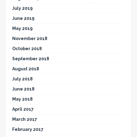
July 2019
June 2019
May 2019
November 2018
October 2018
September 2018
August 2018
July 2018
June 2018
May 2018
April 2017
March 2017
February 2017