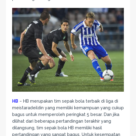
HB
– HB merupakan tim sepak bola terbaik di liga di
meistaradeildin yang memiliki kemampuan yang cukup
bagus untuk memperoleh peringkat 5 besar. Dan jika
dilihat dari beberapa pertandingan terakhir yang
dilangsung, tim sepak bola HB memiliki hasil
pertandingan yang sangat bagus. Untuk kesempatan