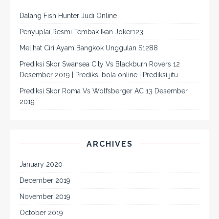
Dalang Fish Hunter Judi Online
Penyuplai Resmi Tembak Ikan Joker123
Melihat Ciri Ayam Bangkok Unggulan S1288
Prediksi Skor Swansea City Vs Blackburn Rovers 12
Desember 2019 | Prediksi bola online | Prediksi jitu
Prediksi Skor Roma Vs Wolfsberger AC 13 Desember
2019
ARCHIVES
January 2020
December 2019
November 2019
October 2019