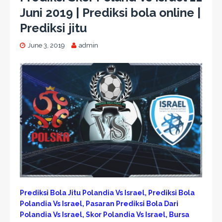
Juni 2019 | Prediksi bola online |
Prediksi jitu
June 3, 2019
admin
Prediksi Bola Jitu Polandia Vs Israel, Prediksi Bola
Polandia Vs Israel, Pasaran Prediksi Bola Dari
Polandia Vs Israel, Skor Polandia Vs Israel, Bursa