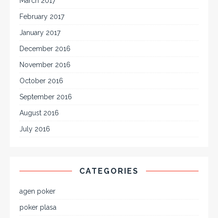
March 2017
February 2017
January 2017
December 2016
November 2016
October 2016
September 2016
August 2016
July 2016
CATEGORIES
agen poker
poker plasa