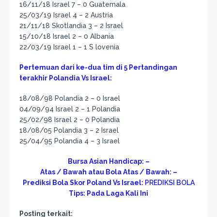
16/11/18 Israel 7 – 0 Guatemala
25/03/19 Israel 4 – 2 Austria
21/11/18 Skotlandia 3 – 2 Israel
15/10/18 Israel 2 – 0 Albania
22/03/19 Israel 1 – 1 S lovenia
Pertemuan dari ke-dua tim di 5 Pertandingan
terakhir Polandia Vs Israel:
18/08/98 Polandia 2 – 0 Israel
04/09/94 Israel 2 – 1 Polandia
25/02/98 Israel 2 – 0 Polandia
18/08/05 Polandia 3 – 2 Israel
25/04/95 Polandia 4 – 3 Israel
Bursa Asian Handicap: –
Atas / Bawah atau Bola Atas / Bawah: –
Prediksi Bola Skor Poland Vs Israel:
PREDIKSI BOLA
Tips: Pada Laga Kali Ini
Posting terkait: