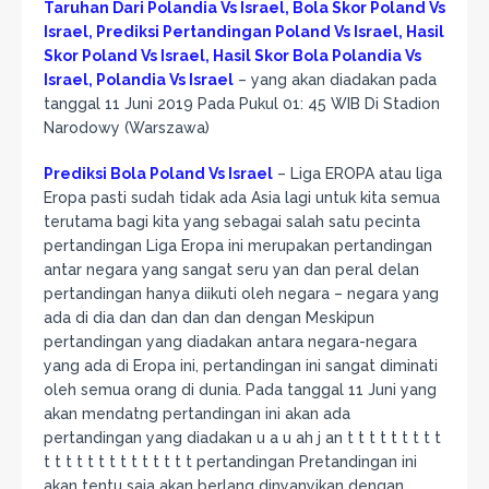
Taruhan Dari Polandia Vs Israel, Bola Skor Poland Vs
Israel, Prediksi Pertandingan Poland Vs Israel, Hasil
Skor Poland Vs Israel, Hasil Skor Bola Polandia Vs
Israel, Polandia Vs Israel
– yang akan diadakan pada
tanggal 11 Juni 2019 Pada Pukul 01: 45 WIB Di Stadion
Narodowy (Warszawa)
Prediksi Bola Poland Vs Israel
– Liga EROPA atau liga
Eropa pasti sudah tidak ada Asia lagi untuk kita semua
terutama bagi kita yang sebagai salah satu pecinta
pertandingan Liga Eropa ini merupakan pertandingan
antar negara yang sangat seru yan dan peral delan
pertandingan hanya diikuti oleh negara – negara yang
ada di dia dan dan dan dan dengan Meskipun
pertandingan yang diadakan antara negara-negara
yang ada di Eropa ini, pertandingan ini sangat diminati
oleh semua orang di dunia. Pada tanggal 11 Juni yang
akan mendatng pertandingan ini akan ada
pertandingan yang diadakan u a u ah j an t t t t t t t t t
t t t t t t t t t t t t t t pertandingan Pretandingan ini
akan tentu saja akan berlang dinyanyikan dengan