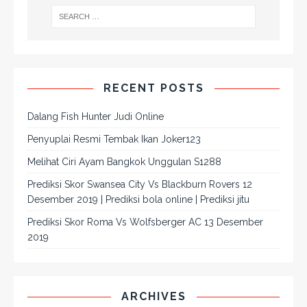
RECENT POSTS
Dalang Fish Hunter Judi Online
Penyuplai Resmi Tembak Ikan Joker123
Melihat Ciri Ayam Bangkok Unggulan S1288
Prediksi Skor Swansea City Vs Blackburn Rovers 12
Desember 2019 | Prediksi bola online | Prediksi jitu
Prediksi Skor Roma Vs Wolfsberger AC 13 Desember
2019
ARCHIVES