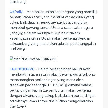
seimbang.
UKRAIN
– Merupakan salah satu negara yang memiliki
pemain Papan atas yang memiliki kemampuan yang
cukup baik dalam mengotak-atik bola yang bisa
menjebol gawang lawan. Ukraina salah satu negara
yang juga dalam karirnya cukup baik, dalam
kesempatan kali ini Ukraina akan bertemu dengan
Luksemburg yang mana akan adakan pada tanggal 11
Juni 2019.
LUXEMBOURG
– Dalam pertandingan kali ini akan
membuat negara satu ini akan bekerja kas untuk bias
memenangkan pertandingan yang mana akan
diadakan pada tanggal 11 Juni 2019 dimana dalam
pertandingan kali ini Luksemburg ini akan bertemu
dengan Ukraina yang cukup baik dalam pertandingan
terakhirnya, akan tetapi tim ini akan mengeluarakan
l'viv (L'viv)