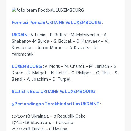
Formasi Pemain UKRAINE Vs LUXEMBOURG
:
UKRAIN
:
A. Lunin – B. Butko – M. Matviyenko – A.
Shabanov-M Burda – S. Bolbat – O. Karavaev – V.
Kovalenko – Júnior Moraes – A. Kravets – R.
Yaremchuk
LUXEMBOURG
:
A. Moris – M. Chanot – M. Jänisch – S.
Korac – K. Malget – K. Holtz – C. Philipps – O. Thill – S.
Bensi – A. Joachim – D. Turpel
Statistik Bola UKRAINE Vs LUXEMBOURG
5 Pertandingan Terakhir dari tim UKRAINE
:
17/10/18 Ukraina 1 – 0 Republik Ceko
17/11/18 Slovakia 4 – 1 Ukraina
21/11/18 Turki 0 – 0 Ukraina