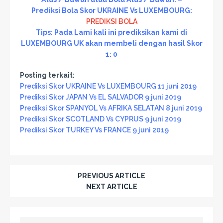
Prediksi Bola Skor UKRAINE Vs LUXEMBOURG:
PREDIKSI BOLA
Tips: Pada Lami kali ini prediksikan kami di
LUXEMBOURG UK akan membeli dengan hasil Skor
1: 0
Posting terkait:
Prediksi Skor UKRAINE Vs LUXEMBOURG 11 juni 2019
Prediksi Skor JAPAN Vs EL SALVADOR 9 juni 2019
P
rediksi Skor SPANYOL Vs AFRIKA SELATAN 8 juni 2019
Prediksi Skor SCOTLAND Vs CYPRUS 9 juni 2019
Prediksi Skor TURKEY Vs FRANCE 9 juni 2019
PREVIOUS ARTICLE
NEXT ARTICLE