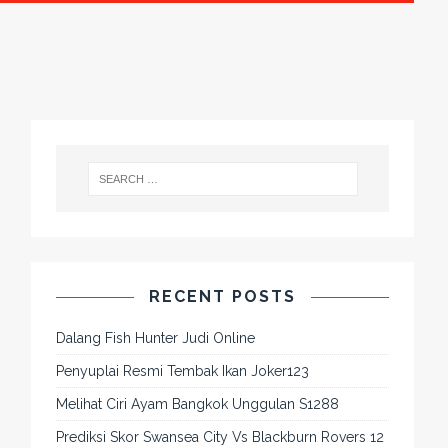
RECENT POSTS
Dalang Fish Hunter Judi Online
Penyuplai Resmi Tembak Ikan Joker123
Melihat Ciri Ayam Bangkok Unggulan S1288
Prediksi Skor Swansea City Vs Blackburn Rovers 12