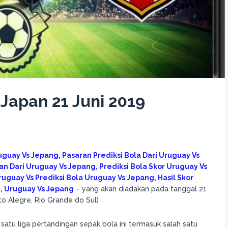
 Japan 21 Juni 2019
ruguay Vs Jepang, Pasaran Prediksi Bola Dari Uruguay Vs
an Dari Uruguay Vs Jepang, Prediksi Bola Skor Uruguay Vs
ruguay Vs Prediksi Bola Uruguay Vs Jepang, Hasil Skor
g, Uruguay Vs Jepang
– yang akan diadakan pada tanggal 21
o Alegre, Rio Grande do Sul)
satu liga pertandingan sepak bola ini termasuk salah satu