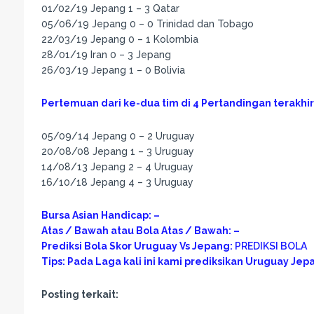
01/02/19 Jepang 1 – 3 Qatar
05/06/19 Jepang 0 – 0 Trinidad dan Tobago
22/03/19 Jepang 0 – 1 Kolombia
28/01/19 Iran 0 – 3 Jepang
26/03/19 Jepang 1 – 0 Bolivia
Pertemuan dari ke-dua tim di 4 Pertandingan terakhi
05/09/14 Jepang 0 – 2 Uruguay
20/08/08 Jepang 1 – 3 Uruguay
14/08/13 Jepang 2 – 4 Uruguay
16/10/18 Jepang 4 – 3 Uruguay
Bursa Asian Handicap: –
Atas / Bawah atau Bola Atas / Bawah: –
Prediksi Bola Skor Uruguay Vs Jepang:
PREDIKSI BOLA
Tips: Pada Laga kali ini kami prediksikan Uruguay Jep
Posting terkait: