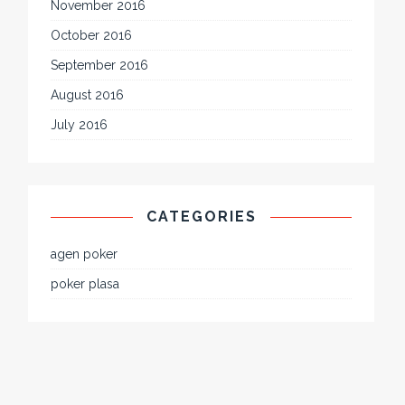
November 2016
October 2016
September 2016
August 2016
July 2016
CATEGORIES
agen poker
poker plasa