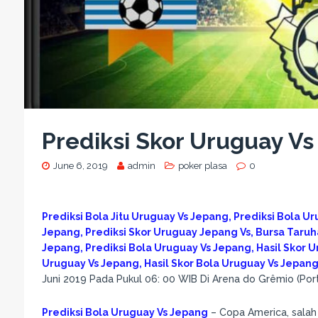
Prediksi Skor Uruguay Vs
June 6, 2019
admin
poker plasa
0
Prediksi Bola Jitu Uruguay Vs Jepang, Prediksi Bola U
Jepang, Prediksi Skor Uruguay Jepang Vs, Bursa Taruh
Jepang, Prediksi Bola Uruguay Vs Jepang, Hasil Skor U
Uruguay Vs Jepang, Hasil Skor Bola Uruguay Vs Jepan
Juni 2019 Pada Pukul 06: 00 WIB Di Arena do Grêmio (Port
Prediksi Bola Uruguay Vs Jepang
– Copa America, salah 