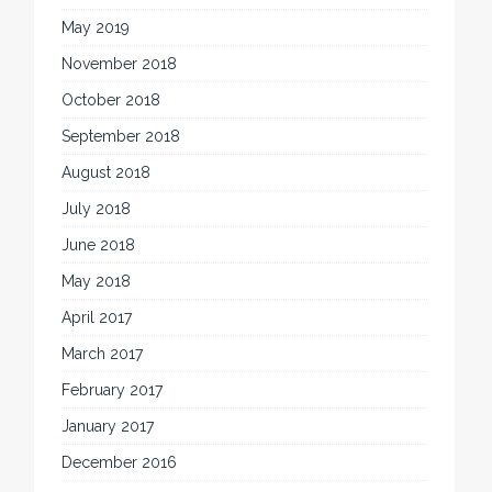
May 2019
November 2018
October 2018
September 2018
August 2018
July 2018
June 2018
May 2018
April 2017
March 2017
February 2017
January 2017
December 2016